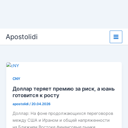
Skip
Apostolidi
to
content
CNY
Доллар теряет премию за риск, а юань
готовится к росту
apostolidi
/
20.04.2026
Доллар: На фоне продолжающихся переговоров
между США и Ираном и общей напряженности
на Ближнем Востоке финансовые рынки