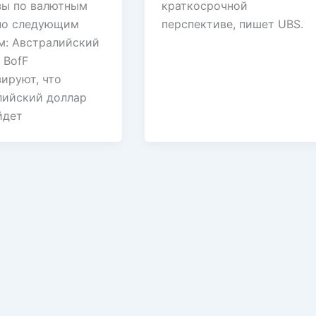
зы по валютным
краткосрочной
по следующим
перспективе, пишет UBS.
м: Австралийский
 BofF
ируют, что
лийский доллар
йдет