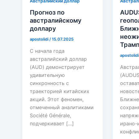
Австралийский доллар
Австрал
Прогноз по
AUDUS
австралийскому
геопо
доллару
Ближн
неожи
apostolidi
/
15.07.2025
Трамп
С начала года
apostolid
австралийский доллар
(AUD) демонстрирует
Австра
удивительную
(AUDUS
синхронность с
остава
траекторией китайских
новост
акций. Этот феномен,
Ближнег
отмеченный аналитиками
сохран
Société Générale,
напряже
подчеркивает […]
ирано-
конфли