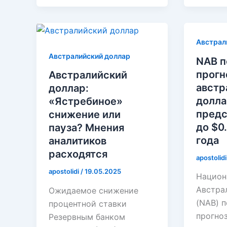
Австрал
Австралийский доллар
NAB 
прогн
Австралийский
австр
доллар:
долла
«Ястребиное»
предс
снижение или
до $0
пауза? Мнения
года
аналитиков
расходятся
apostolid
apostolidi
/
19.05.2025
Национ
Австра
Ожидаемое снижение
(NAB) 
процентной ставки
прогноз
Резервным банком