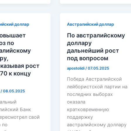
ийский доллар
Австралийский доллар
повышает
По австралийскому
оз по
доллару
алийскому
дальнейший рост
ру,
под вопросом
казывая рост
apostolidi
/
07.05.2025
.70 к концу
Победа Австралийской
лейбористской партии на
i
/
08.05.2025
последних выборах
альный
оказала
лийский Банк
кратковременную
пересмотрел свой
поддержку
 по
австралийскому доллару