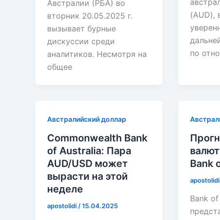
австра
Австралии (РБА) во
(AUD),
вторник 20.05.2025 г.
уверенн
вызывает бурные
дальне
дискуссии среди
по отн
аналитиков. Несмотря на
общее
Австралийский доллар
Австрал
Commonwealth Bank
Прогн
of Australia: Пара
валют
AUD/USD может
Bank 
вырасти на этой
apostolid
неделе
Bank of
apostolidi
/
15.04.2025
предст