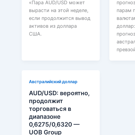
«Пара AUD/USD может
прогно
вырасти на этой неделе,
парам 
если продолжится вывод
валюта
активов из доллара
доллар:
США.
прогноз
австра
превзо
Австралийский доллар
AUD/USD: вероятно,
продолжит
торговаться в
диапазоне
0,6275/0,6320 —
UOB Group