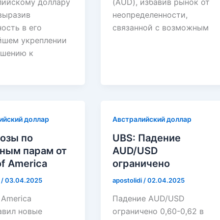
лийскому доллару
(AUD), избавив рынок от
 выразив
неопределенности,
ость в его
связанной с возможным
йшем укреплении
ошению к
ийский доллар
Австралийский доллар
озы по
UBS: Падение
ным парам от
AUD/USD
of America
ограничено
i
/
03.04.2025
apostolidi
/
02.04.2025
 America
Падение AUD/USD
авил новые
ограничено 0,60-0,62 в