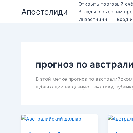
Перейти
Открыть торговый счё
Апостолиди
к
Вклады с высоким пр
содержимому
Инвестиции
Вход и
прогноз по австрал
В этой метке прогноз по австралийско
публикации на данную тематику, публик