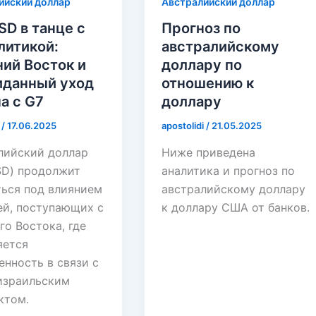
ийский доллар
Австралийский доллар
D в танце с
Прогноз по
литикой:
австралийскому
ий Восток и
доллару по
данный уход
отношению к
а с G7
доллару
i
/
17.06.2025
apostolidi
/
21.05.2025
лийский доллар
Ниже приведена
D) продолжит
аналитика и прогноз по
ться под влиянием
австралийскому доллару
ей, поступающих с
к доллару США от банков.
о Востока, где
яется
нность в связи с
израильским
ктом.