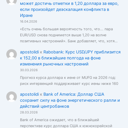
может достичь отметки в 1,20 доллара за евро,
если произойдет деэскалация конфликта в
Иране
16.04.2026
«Есть очень большая вероятность того, что... пара
EUR/USD снова поднимется выше 1,20 на волне
позитивных настроений». Банк добавляет, что, хотя…
apostolidi
к
Rabobank: Курс USD/JPY приблизится
к 152,00 в ближайшие полгода на фоне
изменения рыночных настроений
30.03.2026
Прогноз курса доллара к иене от MUFG на 2026 год:
риск интервенций поддерживает курс иены ниже 160
apostolidi
к
Bank of America: Доллар США
сохранит силу на фоне энергетического ралли и
действий центробанков
28.03.2026
Bank of America ожидает, что в ближайшей
перспективе курс доллара США к южнокорейской