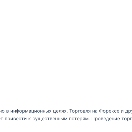
но в информационных целях. Торговля на Форексе и д
т привести к существенным потерям. Проведение тор
нным обо всех рисках, и обратиться за помощью при