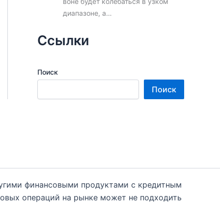
воне будет колебаться в узком
диапазоне, а…
Ссылки
Поиск
Поиск
ругими финансовыми продуктами с кредитным
говых операций на рынке может не подходить
 необходимости к независимым финансовым