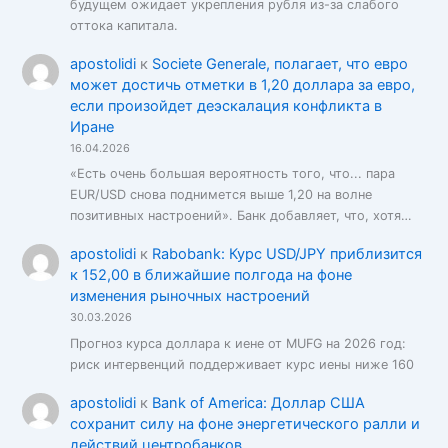
будущем ожидает укрепления рубля из-за слабого
оттока капитала.
apostolidi
к
Societe Generale, полагает, что евро
может достичь отметки в 1,20 доллара за евро,
если произойдет деэскалация конфликта в
Иране
16.04.2026
«Есть очень большая вероятность того, что... пара
EUR/USD снова поднимется выше 1,20 на волне
позитивных настроений». Банк добавляет, что, хотя…
apostolidi
к
Rabobank: Курс USD/JPY приблизится
к 152,00 в ближайшие полгода на фоне
изменения рыночных настроений
30.03.2026
Прогноз курса доллара к иене от MUFG на 2026 год:
риск интервенций поддерживает курс иены ниже 160
apostolidi
к
Bank of America: Доллар США
сохранит силу на фоне энергетического ралли и
действий центробанков