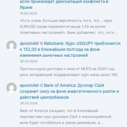
если произойдет деэскалация конфликта в
Иране
16.04.2026
«Есть очень большая вероятность того, что... пара
EUR/USD снова поднимется выше 1,20 на волне
позитивных настроений». Банк добавляет, что, хотя…
apostolidi
til
Rabobank: Курс USD/JPY приблизится
к 152,00 в ближайшие полгода на фоне
изменения рыночных настроений
30.03.2026
Прогноз курса доллара к иене от MUFG на 2026 год:
риск интервенций поддерживает курс иены ниже 160
apostolidi
til
Bank of America: Доллар США
сохранит силу на фоне энергетического ралли и
действий центробанков
28.03.2026
Bank of America ожидает, что в ближайшей
перспективе курс доллара США к южнокорейской
воне будет колебаться в узком диапазоне, а…