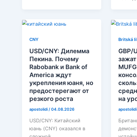
CNY
Britská l
USD/CNY: Дилемма
GBP/U
Пекина. Почему
зажат
Rabobank и Bank of
MUFG
America ждут
консо
укрепления юаня, но
сколь
предостерегают от
средн
резкого роста
на ур
apostolidi
/
04.08.2026
apostolid
USD/CNY: Китайский
Британ
юань (CNY) оказался в
демонс
сложной
устойч