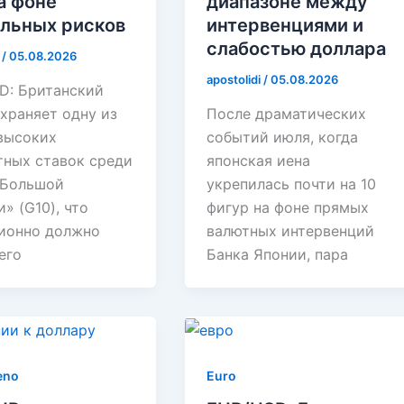
на фоне
диапазоне между
льных рисков
интервенциями и
слабостью доллара
i
/
05.08.2026
apostolidi
/
05.08.2026
D: Британский
храняет одну из
После драматических
высоких
событий июля, когда
тных ставок среди
японская иена
«Большой
укрепилась почти на 10
» (G10), что
фигур на фоне прямых
ионно должно
валютных интервенций
его
Банка Японии, пара
eno
Euro