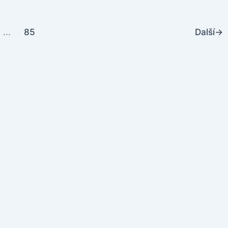
...
85
Další
→