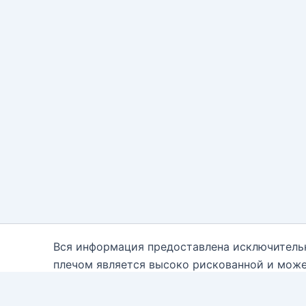
Вся информация предоставлена исключитель
плечом является высоко рискованной и може
каждому. Вам необходимо быть осведомле
консультантам. Автор блога настоящим отказ