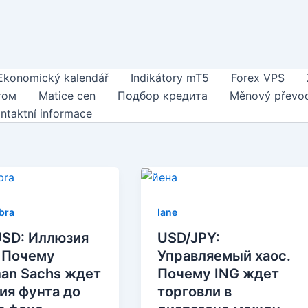
Ekonomický kalendář
Indikátory mT5
Forex VPS
том
Matice cen
Подбор кредита
Měnový převo
ntaktní informace
ibra
Iane
SD: Иллюзия
USD/JPY:
 Почему
Управляемый хаос.
an Sachs ждет
Почему ING ждет
ия фунта до
торговли в