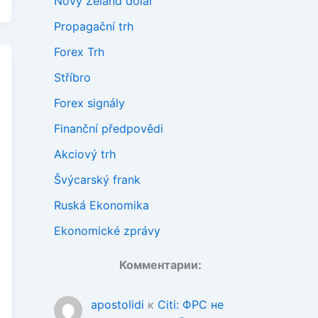
Nový Zéland dolar
Propagační trh
Forex Trh
Stříbro
Forex signály
Finanční předpovědi
Akciový trh
Švýcarský frank
Ruská Ekonomika
Ekonomické zprávy
Комментарии:
apostolidi
к
Citi: ФРС не