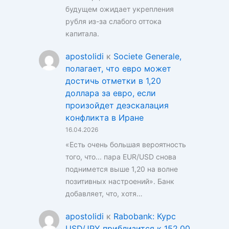
будущем ожидает укрепления
рубля из-за слабого оттока
капитала.
apostolidi
к
Societe Generale,
полагает, что евро может
достичь отметки в 1,20
доллара за евро, если
произойдет деэскалация
конфликта в Иране
16.04.2026
«Есть очень большая вероятность
того, что... пара EUR/USD снова
поднимется выше 1,20 на волне
позитивных настроений». Банк
добавляет, что, хотя…
apostolidi
к
Rabobank: Курс
USD/JPY приблизится к 152,00