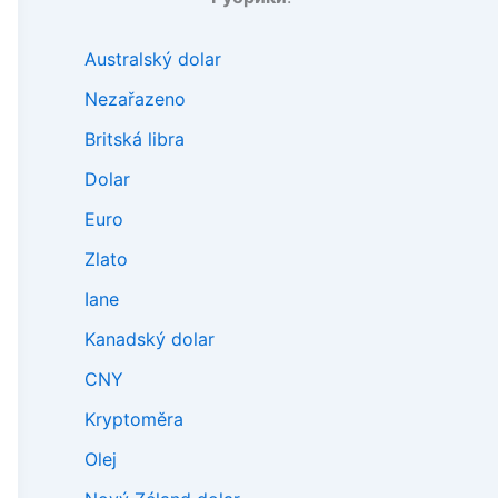
Australský dolar
Nezařazeno
Britská libra
Dolar
Euro
Zlato
Iane
Kanadský dolar
CNY
Kryptoměra
Olej