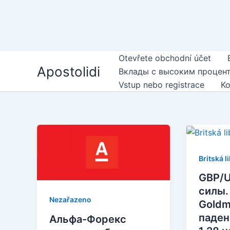
Přejít
Otevřete obchodní účet
Apostolidi
na
Вклады с высоким процен
obsah
Vstup nebo registrace
Ko
Britská l
GBP/U
силы.
Nezařazeno
Goldm
паден
Альфа-Форекс