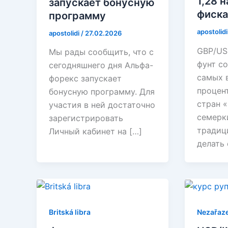
1,28 
запускает бонусную
фиска
программу
apostolid
apostolidi
/
27.02.2026
GBP/US
Мы рады сообщить, что с
фунт со
сегодняшнего дня Альфа-
самых 
форекс запускает
процен
бонусную программу. Для
стран 
участия в ней достаточно
семерки
зарегистрировать
традиц
Личный кабинет на […]
делать 
Britská libra
Nezařaz