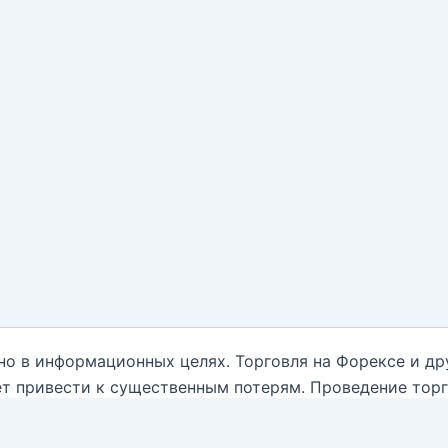
но в информационных целях. Торговля на Форексе и д
т привести к существенным потерям. Проведение тор
нным обо всех рисках, и обратиться за помощью при
ываются от какой-либо ответственности, связанной с