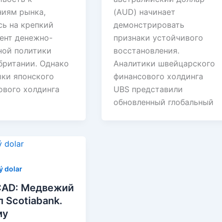
ниям рынка,
(AUD) начинает
сь на крепкий
демонстрировать
ент денежно-
признаки устойчивого
ной политики
восстановления.
британии. Однако
Аналитики швейцарского
ики японского
финансового холдинга
ового холдинга
UBS представили
обновленный глобальный
 dolar
CAD: Медвежий
л Scotiabank.
му