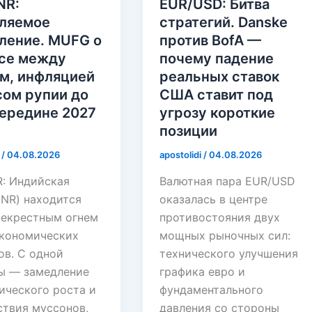
NR:
EUR/USD: Битва
ляемое
стратегий. Danske
ление. MUFG о
против BofA —
се между
почему падение
м, инфляцией
реальных ставок
сом рупии до
США ставит под
середине 2027
угрозу короткие
позиции
i
/
04.08.2026
apostolidi
/
04.08.2026
R: Индийская
Валютная пара EUR/USD
INR) находится
оказалась в центре
рекрестным огнем
противостояния двух
кономических
мощных рыночных сил:
ов. С одной
технического улучшения
ы — замедление
графика евро и
ического роста и
фундаментального
ствия муссонов,
давления со стороны