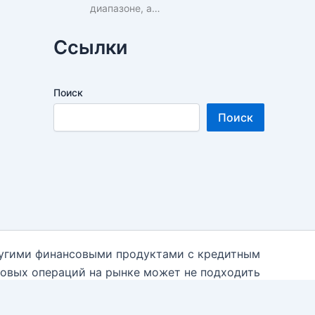
диапазоне, а…
Ссылки
Поиск
Поиск
ругими финансовыми продуктами с кредитным
говых операций на рынке может не подходить
 необходимости к независимым финансовым
 использованием данной информации на блоге.