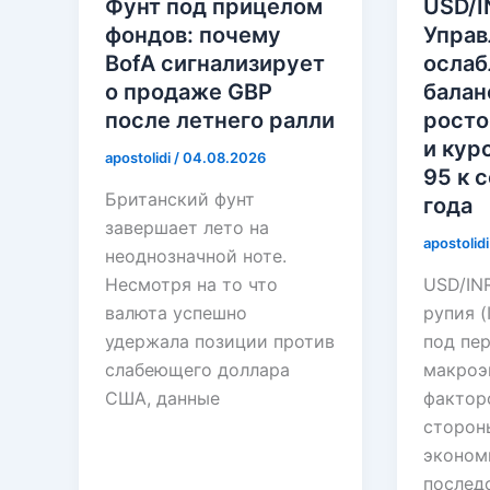
Фунт под прицелом
USD/I
фондов: почему
Управ
BofA сигнализирует
ослаб
о продаже GBP
балан
после летнего ралли
росто
и кур
apostolidi
/
04.08.2026
95 к 
Британский фунт
года
завершает лето на
apostolid
неоднозначной ноте.
Несмотря на то что
USD/IN
валюта успешно
рупия (
удержала позиции против
под пе
слабеющего доллара
макроэ
США, данные
фактор
сторон
эконом
послед