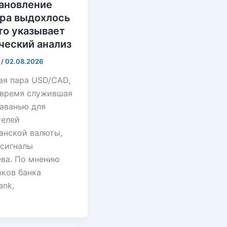
ановление
ра выдохлось
что указывает
ческий анализ
i
/
02.08.2026
ая пара USD/CAD,
 время служившая
гаванью для
телей
анской валюты,
 сигналы
ева. По мнению
иков банка
ank,