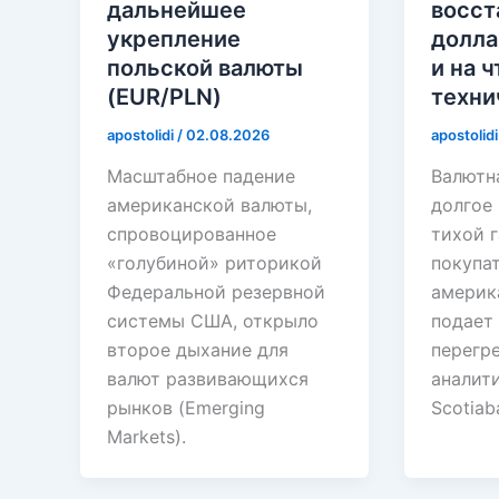
дальнейшее
восст
укрепление
долла
польской валюты
и на 
(EUR/PLN)
техни
apostolidi
/
02.08.2026
apostolid
Масштабное падение
Валютн
американской валюты,
долгое
спровоцированное
тихой 
«голубиной» риторикой
покупа
Федеральной резервной
америк
системы США, открыло
подает
второе дыхание для
перегр
валют развивающихся
аналит
рынков (Emerging
Scotiab
Markets).