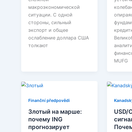
макроэкономической
колеба
ситуации. С одной
опирая
стороны, сильный
фундам
экспорт и общее
кредит
ослабление доллара США
Велико
толкают
аналит
финанс
MUFG
Finanční předpovědi
Kanadský
Злотый на марше:
USD/
почему ING
сигна
прогнозирует
Поче