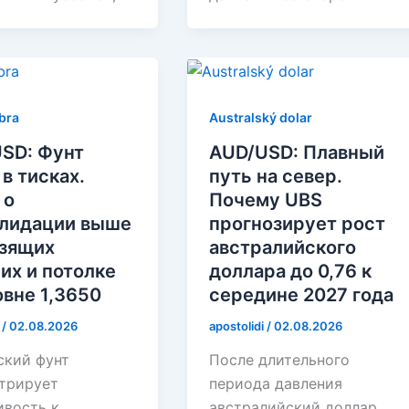
ibra
Australský dolar
SD: Фунт
AUD/USD: Плавный
 в тисках.
путь на север.
 о
Почему UBS
лидации выше
прогнозирует рост
зящих
австралийского
их и потолке
доллара до 0,76 к
овне 1,3650
середине 2027 года
i
/
02.08.2026
apostolidi
/
02.08.2026
ский фунт
После длительного
трирует
периода давления
ивость к
австралийский доллар