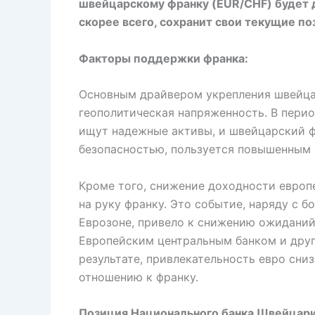
швейцарскому франку (EUR/CHF) будет де
скорее всего, сохранит свои текущие по
Факторы поддержки франка:
Основным драйвером укрепления швейца
геополитическая напряженность. В пери
ищут надежные активы, и швейцарский ф
безопасностью, пользуется повышенным 
Кроме того, снижение доходности европ
на руку франку. Это событие, наряду с 
Еврозоне, привело к снижению ожиданий
Европейским центральным банком и дру
результате, привлекательность евро сни
отношению к франку.
Позиция Национального банка Швейцари