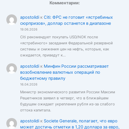
Комментарии:
apostolidi
к
Citi: ФРС не готовит «ястребиных
сюрпризов», доллар останется в диапазоне
19.06.2026
Citi рекомендует покупать USD/NOK после
«ястребиного» заседания Федеральной резервной
системы и снижения цен на нефть, которые, как
ожидается, приведут к…
apostolidi
к
Минфин России рассматривает
возобновление валютных операций по
бюджетному правилу
16.04.2026
Министр экономического развития России Максим
Решетников заявил в четверг, что в ближайшем
будущем ожидает укрепления рубля из-за слабого
оттока капитала.
apostolidi
к
Societe Generale, полагает, что евро
может достичь отметки в 1,20 доллара за евро,