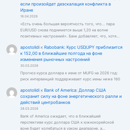
если произойдет деэскалация конфликта в
Иране
16.04.2026
«Есть очень большая вероятность того, что... пара
EUR/USD снова поднимется выше 1,20 на волне
позитивных настроений». Банк добавляет, что, хотя…
apostolidi
к
Rabobank: Курс USD/JPY приблизится
к 152,00 в ближайшие полгода на фоне
изменения рыночных настроений
30.03.2026
Прогноз курса доллара к иене от MUFG на 2026 год:
риск интервенций поддерживает курс иены ниже 160
apostolidi
к
Bank of America: Доллар США
сохранит силу на фоне энергетического ралли и
действий центробанков
28.03.2026
Bank of America ожидает, что в ближайшей
перспективе курс доллара США к южнокорейской
воне будет колебаться в узком диапазоне, а…