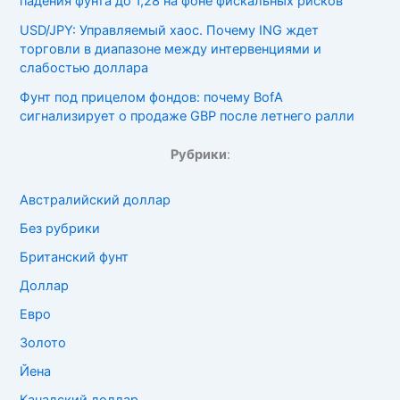
падения фунта до 1,28 на фоне фискальных рисков
USD/JPY: Управляемый хаос. Почему ING ждет
торговли в диапазоне между интервенциями и
слабостью доллара
Фунт под прицелом фондов: почему BofA
сигнализирует о продаже GBP после летнего ралли
Рубрики
:
Австралийский доллар
Без рубрики
Британский фунт
Доллар
Евро
Золото
Йена
Канадский доллар