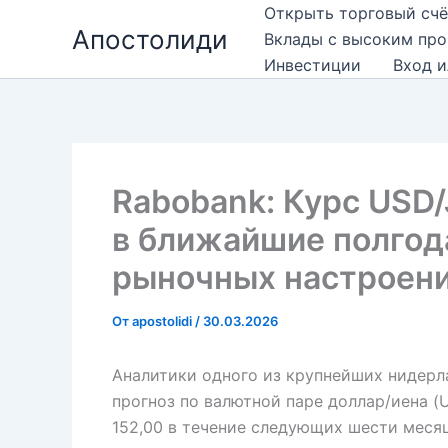
Перейти
Открыть торговый счё
Апостолиди
к
Вклады с высоким пр
содержимому
Инвестиции
Вход и
Rabobank: Курс USD/
в ближайшие полгод
рыночных настроен
От
apostolidi
/
30.03.2026
Аналитики одного из крупнейших нидерла
прогноз по валютной паре доллар/иена (
152,00 в течение следующих шести меся