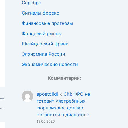
Серебро
Сигналы форекс
Финансовые прогнозы
Фондовый рынок
Швейцарский франк
Экономика России
Экономические новости
Комментарии:
apostolidi
к
Citi: ФРС не
Е
готовит «ястребиных
Доллар укрепляется на фоне рисков, азиатские валюты под давлением
сюрпризов», доллар
останется в диапазоне
19.06.2026