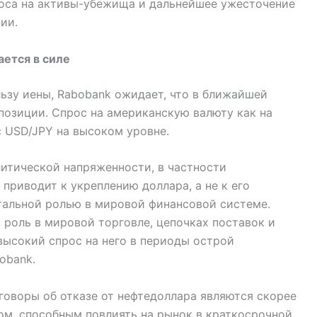
оса на активы-убежища и дальнейшее ужесточение
ии.
ается в силе
ьзу иены, Rabobank ожидает, что в ближайшей
позиции. Спрос на американскую валюту как на
с USD/JPY на высоком уровне.
литической напряженности, в частности
приводит к укреплению доллара, а не к его
нтальной ролью в мировой финансовой системе.
роль в мировой торговле, цепочках поставок и
высокий спрос на него в периоды острой
obank.
зговоры об отказе от нефтедоллара являются скорее
ом, способным повлиять на рынок в краткосрочной