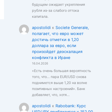
будущем ожидает укрепления
рубля из-за слабого оттока
капитала.
apostolidi
к
Societe Generale,
полагает, что евро может
достичь отметки в 1,20
доллара за евро, если
произойдет деэскалация
конфликта в Иране
16.04.2026
«Есть очень большая вероятность
того, что... пара EUR/USD снова
поднимется выше 1,20 на волне
позитивных настроений». Банк
добавляет, что, хотя…
apostolidi
к
Rabobank: Курс
USD/JPY приблизится к 152,00