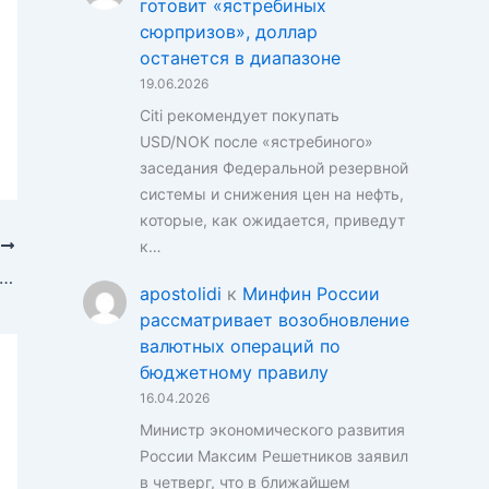
готовит «ястребиных
сюрпризов», доллар
останется в диапазоне
19.06.2026
Citi рекомендует покупать
USD/NOK после «ястребиного»
заседания Федеральной резервной
системы и снижения цен на нефть,
которые, как ожидается, приведут
к…
Е
ный евро: палка о двух концах для европейской экономики
apostolidi
к
Минфин России
рассматривает возобновление
валютных операций по
бюджетному правилу
16.04.2026
Министр экономического развития
России Максим Решетников заявил
в четверг, что в ближайшем