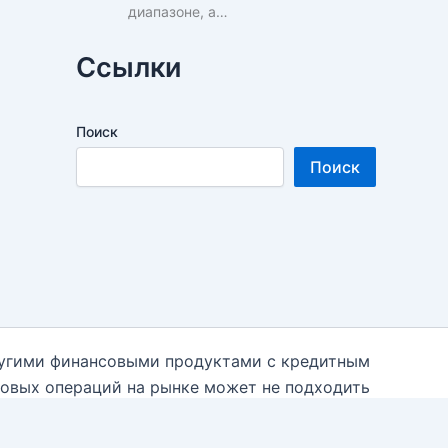
диапазоне, а…
Ссылки
Поиск
Поиск
ругими финансовыми продуктами с кредитным
говых операций на рынке может не подходить
 необходимости к независимым финансовым
 использованием данной информации на блоге.