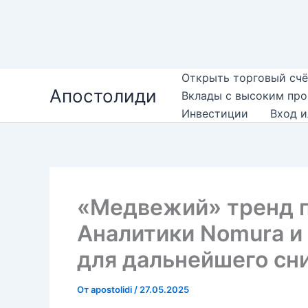
Перейти
Открыть торговый счё
Апостолиди
к
Вклады с высоким пр
содержимому
Инвестиции
Вход и
«Медвежий» тренд п
Аналитики Nomura и
для дальнейшего сн
От
apostolidi
/
27.05.2025