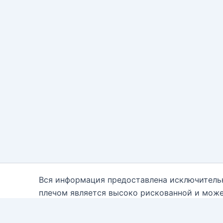
Вся информация предоставлена исключитель
плечом является высоко рискованной и може
каждому. Вам необходимо быть осведомле
консультантам. Автор блога настоящим отказ