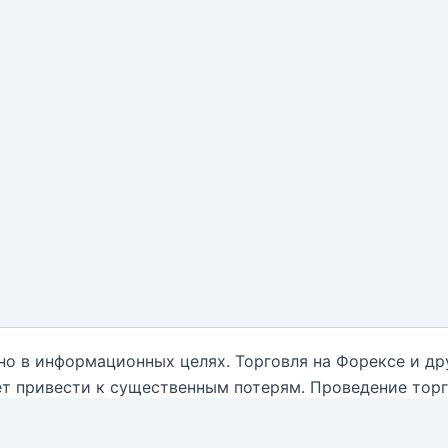
но в информационных целях. Торговля на Форексе и д
т привести к существенным потерям. Проведение тор
нным обо всех рисках, и обратиться за помощью при
ываются от какой-либо ответственности, связанной с