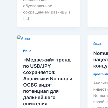
обусловленное
сокращением разницы в
[…]
Йена
Йена
Nomur
нацел
«Медвежий» тренд
концу
по USD/JPY
сохраняется:
apostolid
Аналитики Nomura и
Аналит
OCBC видят
инвест
потенциал для
Nomura
дальнейшего
возобн
снижения