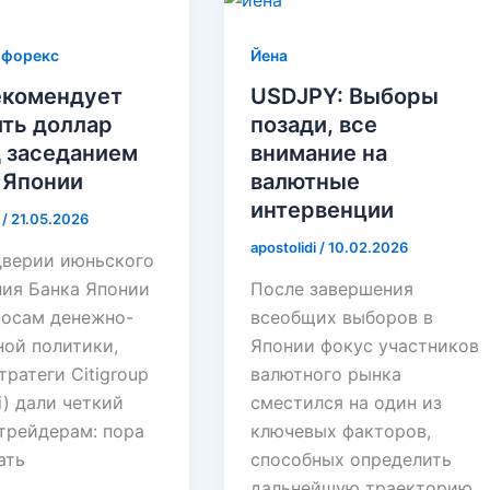
 форекс
Йена
рекомендует
USDJPY: Выборы
ть доллар
позади, все
 заседанием
внимание на
 Японии
валютные
интервенции
i
/
21.05.2026
apostolidi
/
10.02.2026
дверии июньского
ния Банка Японии
После завершения
росам денежно-
всеобщих выборов в
ной политики,
Японии фокус участников
ратеги Citigroup
валютного рынка
ti) дали четкий
сместился на один из
 трейдерам: пора
ключевых факторов,
ать
способных определить
дальнейшую траекторию