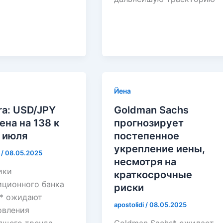
Йена
a: USD/JPY
Goldman Sachs
ена на 138 к
прогнозирует
 июля
постепенное
укрепление иены,
i
/
08.05.2025
несмотря на
ики
краткосрочные
иционного банка
риски
* ожидают
apostolidi
/
08.05.2025
овления