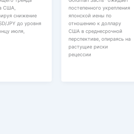
ящего тренда
Goldman Sachs* ожидает
а США,
постепенного укрепления
зируя снижение
японской иены по
SD/JPY до уровня
отношению к доллару
онцу июля,
США в среднесрочной
перспективе, опираясь на
растущие риски
рецессии