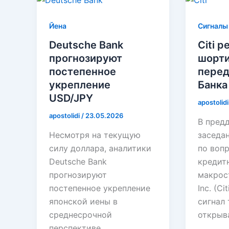
Йена
Сигналы
Deutsche Bank
Citi 
прогнозируют
шорти
постепенное
перед
укрепление
Банка
USD/JPY
apostolid
apostolidi
/
23.05.2026
В пред
Несмотря на текущую
заседа
силу доллара, аналитики
по воп
Deutsche Bank
кредит
прогнозируют
макрост
постепенное укрепление
Inc. (Ci
японской иены в
сигнал
среднесрочной
открыв
перспективе,