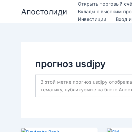
Перейти
Открыть торговый счё
Апостолиди
к
Вклады с высоким пр
содержимому
Инвестиции
Вход и
прогноз usdjpy
В этой метке прогноз usdjpy отображ
тематику, публикуемые на блоге Апос