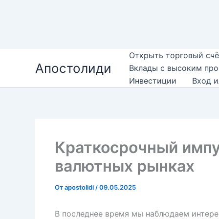
Перейти
Открыть торговый счё
Апостолиди
к
Вклады с высоким пр
содержимому
Инвестиции
Вход и
Краткосрочный импу
валютных рынках
От
apostolidi
/
09.05.2025
В последнее время мы наблюдаем интере