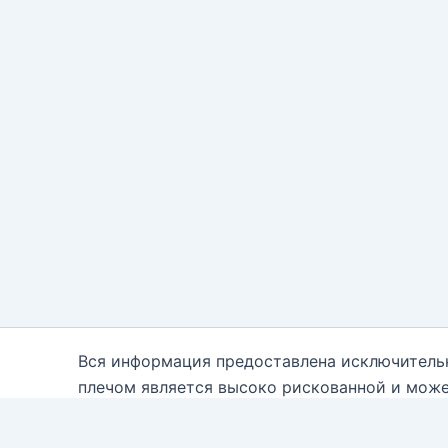
Вся информация предоставлена исключитель
плечом является высоко рискованной и може
каждому. Вам необходимо быть осведомле
консультантам. Автор блога настоящим отказ