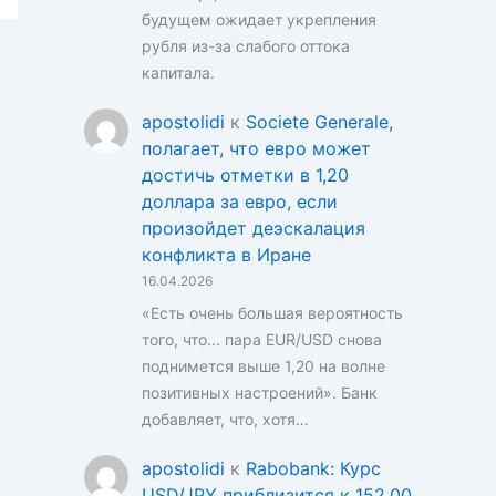
будущем ожидает укрепления
рубля из-за слабого оттока
капитала.
apostolidi
к
Societe Generale,
полагает, что евро может
достичь отметки в 1,20
доллара за евро, если
произойдет деэскалация
конфликта в Иране
16.04.2026
«Есть очень большая вероятность
того, что... пара EUR/USD снова
поднимется выше 1,20 на волне
позитивных настроений». Банк
добавляет, что, хотя…
apostolidi
к
Rabobank: Курс
USD/JPY приблизится к 152,00