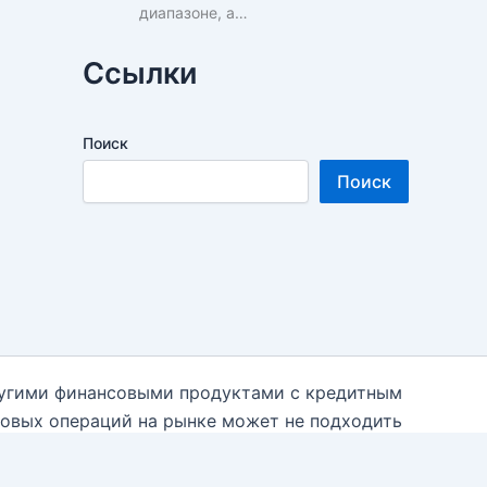
диапазоне, а…
Ссылки
Поиск
Поиск
ругими финансовыми продуктами с кредитным
говых операций на рынке может не подходить
 необходимости к независимым финансовым
 использованием данной информации на блоге.