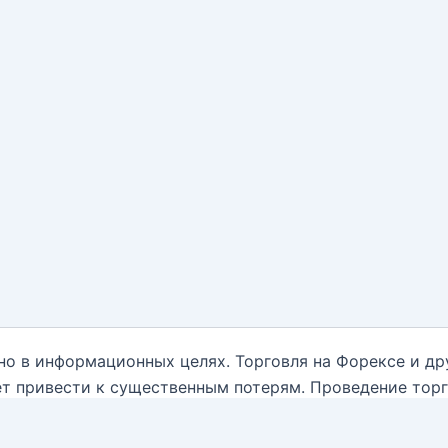
но в информационных целях. Торговля на Форексе и д
т привести к существенным потерям. Проведение тор
нным обо всех рисках, и обратиться за помощью при
ываются от какой-либо ответственности, связанной с