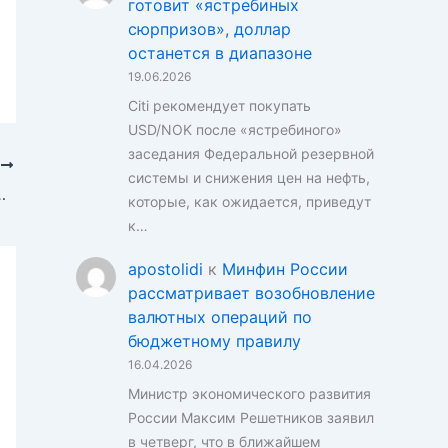
готовит «ястребиных
сюрпризов», доллар
останется в диапазоне
19.06.2026
Citi рекомендует покупать
USD/NOK после «ястребиного»
заседания Федеральной резервной
Е
системы и снижения цен на нефть,
ый прогноз по отношению к доллару
которые, как ожидается, приведут
к…
apostolidi
к
Минфин России
рассматривает возобновление
валютных операций по
бюджетному правилу
16.04.2026
Министр экономического развития
России Максим Решетников заявил
в четверг, что в ближайшем