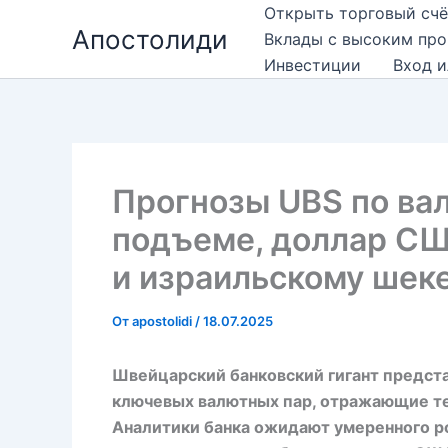
Перейти
Открыть торговый счё
Апостолиди
к
Вклады с высоким пр
содержимому
Инвестиции
Вход и
Прогнозы UBS по ва
подъеме, доллар СШ
и израильскому шек
От
apostolidi
/
18.07.2025
Швейцарский банковский гигант предста
ключевых валютных пар, отражающие те
Аналитики банка ожидают умеренного ро