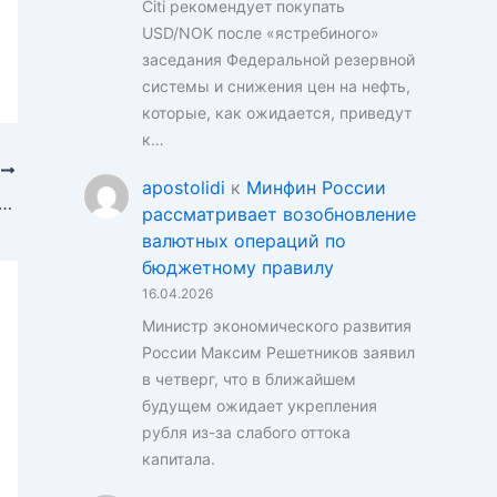
Citi рекомендует покупать
USD/NOK после «ястребиного»
заседания Федеральной резервной
системы и снижения цен на нефть,
которые, как ожидается, приведут
к…
Е
apostolidi
к
Минфин России
ые прогнозы и сигналы от ведущих банков
рассматривает возобновление
валютных операций по
бюджетному правилу
16.04.2026
Министр экономического развития
России Максим Решетников заявил
в четверг, что в ближайшем
будущем ожидает укрепления
рубля из-за слабого оттока
капитала.