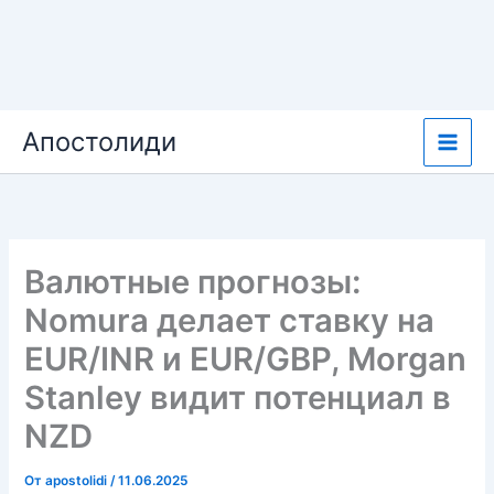
Перейти
Апостолиди
к
содержимому
Валютные прогнозы:
Nomura делает ставку на
EUR/INR и EUR/GBP, Morgan
Stanley видит потенциал в
NZD
От
apostolidi
/
11.06.2025