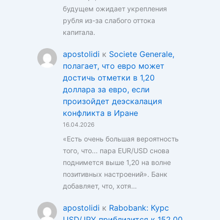
будущем ожидает укрепления
рубля из-за слабого оттока
капитала.
apostolidi
к
Societe Generale,
полагает, что евро может
достичь отметки в 1,20
доллара за евро, если
произойдет деэскалация
конфликта в Иране
16.04.2026
«Есть очень большая вероятность
того, что... пара EUR/USD снова
поднимется выше 1,20 на волне
позитивных настроений». Банк
добавляет, что, хотя…
apostolidi
к
Rabobank: Курс
USD/JPY приблизится к 152,00