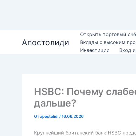
Перейти
Открыть торговый счё
Апостолиди
к
Вклады с высоким пр
содержимому
Инвестиции
Вход и
HSBC: Почему слабе
дальше?
От
apostolidi
/
16.06.2026
Крупнейший британский банк HSBC предс