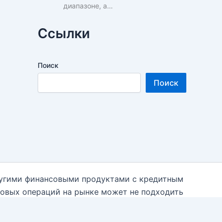
диапазоне, а…
Ссылки
Поиск
Поиск
ругими финансовыми продуктами с кредитным
говых операций на рынке может не подходить
 необходимости к независимым финансовым
 использованием данной информации на блоге.