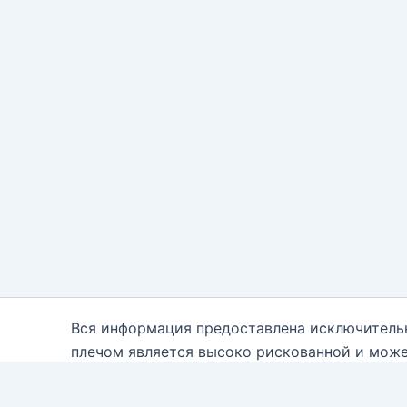
Вся информация предоставлена исключитель
плечом является высоко рискованной и може
каждому. Вам необходимо быть осведомле
консультантам. Автор блога настоящим отказ