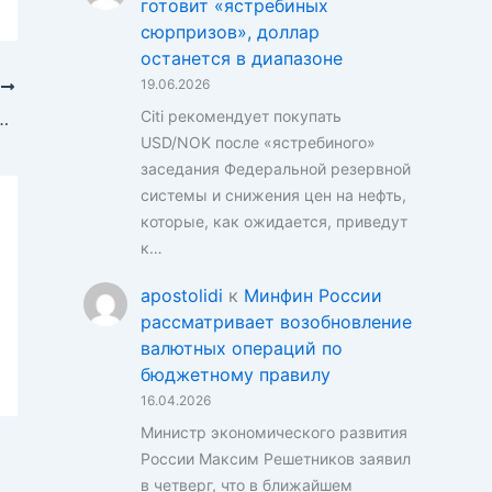
готовит «ястребиных
сюрпризов», доллар
останется в диапазоне
19.06.2026
Е
Citi рекомендует покупать
тралитет на фоне признаков ослабления бычьего импульса
USD/NOK после «ястребиного»
заседания Федеральной резервной
системы и снижения цен на нефть,
которые, как ожидается, приведут
к…
apostolidi
к
Минфин России
рассматривает возобновление
валютных операций по
бюджетному правилу
16.04.2026
Министр экономического развития
России Максим Решетников заявил
в четверг, что в ближайшем