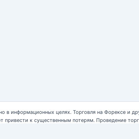
но в информационных целях. Торговля на Форексе и д
т привести к существенным потерям. Проведение тор
нным обо всех рисках, и обратиться за помощью при
ываются от какой-либо ответственности, связанной с