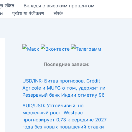
्रा संकेत
Вклады с высоким процентом
ии
प्रवेश या पंजीकरण
संपर्क
Последние записи:
USD/INR: Битва прогнозов. Crédit
Agricole и MUFG о том, удержит ли
Резервный банк Индии отметку 96
AUD/USD: Устойчивый, но
медленный рост. Westpac
прогнозирует 0,73 к середине 2027
года без новых повышений ставки