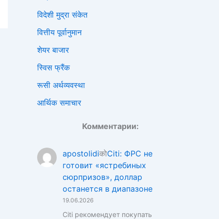
विदेशी मुद्रा संकेत
वित्तीय पूर्वानुमान
शेयर बाजार
स्विस फ्रैंक
रूसी अर्थव्यवस्था
आर्थिक समाचार
Комментарии:
apostolidi
को
Citi: ФРС не
готовит «ястребиных
сюрпризов», доллар
останется в диапазоне
19.06.2026
Citi рекомендует покупать