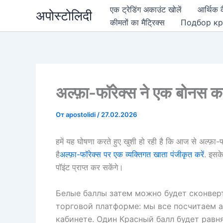
इसे
एक ट्रेडिंग अकाउंट खोलें
आर्थिक क
अपोस्टोलिदी
छोड़कर
कीमतों का मैट्रिक्स
Подбор кр
सामग्री
पर
बढ़ने
के
लिए
अल्फ़ा-फॉरेक्स ने एक बोनस का
От
apostolidi
/
27.02.2026
हमें यह घोषणा करते हुए खुशी हो रही है कि आज से अल्फ़ा-
है
अल्फ़ा-फॉरेक्स पर एक व्यक्तिगत खाता पंजीकृत करें
. इसके
पॉइंट प्राप्त कर सकेंगे।
Белые баллы затем можно будет сконвер
торговой платформе: мы все посчитаем 
кабинете. Один Красный балл будет равн