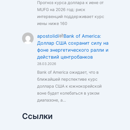
Прогноз курса доллара к иене от
MUFG на 2026 год: риск
интервенций поддерживает курс
иены ниже 160
apostolidi
को
Bank of America:
Доллар США сохранит силу на
фоне энергетического ралли и
действий центробанков
28.03.2026
Bank of America ожидает, что в
ближайшей перспективе курс
доллара США к южнокорейской
воне будет колебаться в узком
диапазоне, а…
Ссылки