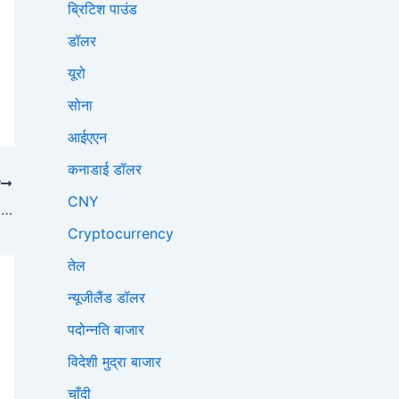
ब्रिटिश पाउंड
डॉलर
यूरो
सोना
आईएएन
कनाडाई डॉलर
ा
CNY
विदेशी मुद्रा बाज़ार: EUR/USD एक पार्श्व प्रवृत्ति में है, ध्यान दूसरी श्रेणी की मुद्राओं और स्विस फ़्रैंक पर स्थानांतरित हो गया है
Cryptocurrency
तेल
न्यूजीलैंड डॉलर
पदोन्नति बाजार
विदेशी मुद्रा बाजार
चाँदी