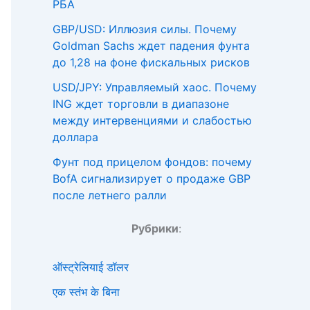
РБА
GBP/USD: Иллюзия силы. Почему
Goldman Sachs ждет падения фунта
до 1,28 на фоне фискальных рисков
USD/JPY: Управляемый хаос. Почему
ING ждет торговли в диапазоне
между интервенциями и слабостью
доллара
Фунт под прицелом фондов: почему
BofA сигнализирует о продаже GBP
после летнего ралли
Рубрики
:
ऑस्ट्रेलियाई डॉलर
एक स्तंभ के बिना