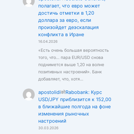
полагает, что евро может
достичь отметки в 1,20
доллара за евро, если
произойдет деэскалация
конфликта в Иране
16.04.2026
«Есть очень большая вероятность
того, что... пара EUR/USD снова
поднимется выше 1,20 на волне
позитивных настроений». Банк
добавляет, что, хотя…
apostolidi
को
Rabobank: Курс
USD/JPY приблизится к 152,00
в ближайшие полгода на фоне
изменения рыночных
настроений
30.03.2026