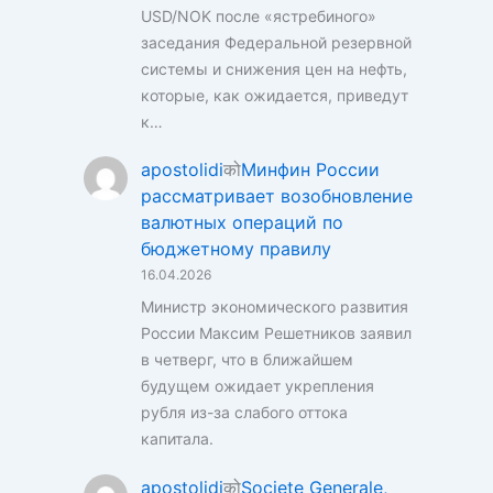
USD/NOK после «ястребиного»
заседания Федеральной резервной
системы и снижения цен на нефть,
которые, как ожидается, приведут
к…
apostolidi
को
Минфин России
рассматривает возобновление
валютных операций по
бюджетному правилу
16.04.2026
Министр экономического развития
России Максим Решетников заявил
в четверг, что в ближайшем
будущем ожидает укрепления
рубля из-за слабого оттока
капитала.
apostolidi
को
Societe Generale,