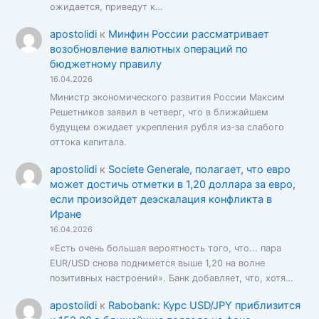
ожидается, приведут к…
apostolidi
к
Минфин России рассматривает
возобновление валютных операций по
бюджетному правилу
16.04.2026
Министр экономического развития России Максим
Решетников заявил в четверг, что в ближайшем
будущем ожидает укрепления рубля из-за слабого
оттока капитала.
apostolidi
к
Societe Generale, полагает, что евро
может достичь отметки в 1,20 доллара за евро,
если произойдет деэскалация конфликта в
Иране
16.04.2026
«Есть очень большая вероятность того, что... пара
EUR/USD снова поднимется выше 1,20 на волне
позитивных настроений». Банк добавляет, что, хотя…
apostolidi
к
Rabobank: Курс USD/JPY приблизится