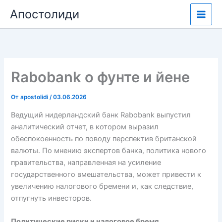
Перейти
Апостолиди
к
содержимому
Rabobank о фунте и йене
От
apostolidi
/
03.06.2026
Ведущий нидерландский банк Rabobank выпустил
аналитический отчет, в котором выразил
обеспокоенность по поводу перспектив британской
валюты. По мнению экспертов банка, политика нового
правительства, направленная на усиление
государственного вмешательства, может привести к
увеличению налогового бремени и, как следствие,
отпугнуть инвесторов.
Политические риски и налоговое бремя