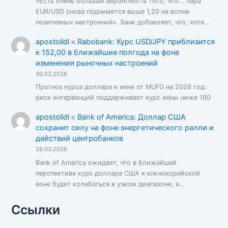
«Есть очень большая вероятность того, что... пара
EUR/USD снова поднимется выше 1,20 на волне
позитивных настроений». Банк добавляет, что, хотя…
apostolidi
к
Rabobank: Курс USD/JPY приблизится
к 152,00 в ближайшие полгода на фоне
изменения рыночных настроений
30.03.2026
Прогноз курса доллара к иене от MUFG на 2026 год:
риск интервенций поддерживает курс иены ниже 160
apostolidi
к
Bank of America: Доллар США
сохранит силу на фоне энергетического ралли и
действий центробанков
28.03.2026
Bank of America ожидает, что в ближайшей
перспективе курс доллара США к южнокорейской
воне будет колебаться в узком диапазоне, а…
Ссылки