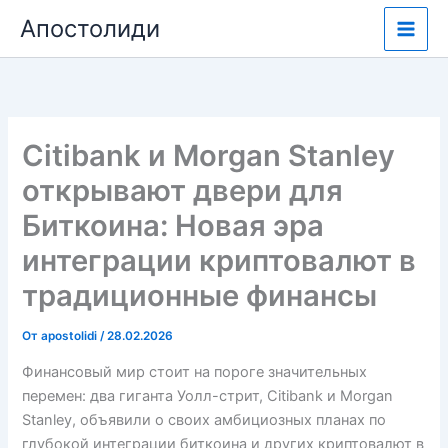
Перейти
Апостолиди
к
содержимому
Citibank и Morgan Stanley
открывают двери для
Биткоина: Новая эра
интеграции криптовалют в
традиционные финансы
От
apostolidi
/
28.02.2026
Финансовый мир стоит на пороге значительных
перемен: два гиганта Уолл-стрит, Citibank и Morgan
Stanley, объявили о своих амбициозных планах по
глубокой интеграции биткоина и других криптовалют в