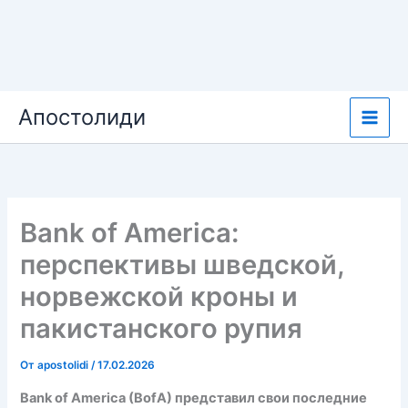
Перейти
Апостолиди
к
содержимому
Bank of America:
перспективы шведской,
норвежской кроны и
пакистанского рупия
От
apostolidi
/
17.02.2026
Bank of America (BofA) представил свои последние