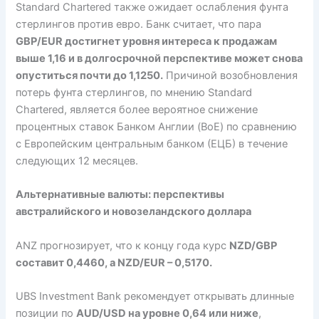
Standard Chartered также ожидает ослабления фунта
стерлингов против евро. Банк считает, что пара
GBP/EUR достигнет уровня интереса к продажам
выше 1,16 и в долгосрочной перспективе может снова
опуститься почти до 1,1250.
Причиной возобновления
потерь фунта стерлингов, по мнению Standard
Chartered, является более вероятное снижение
процентных ставок Банком Англии (BoE) по сравнению
с Европейским центральным банком (ЕЦБ) в течение
следующих 12 месяцев.
Альтернативные валюты: перспективы
австралийского и новозеландского доллара
ANZ прогнозирует, что к концу года курс
NZD/GBP
составит 0,4460, а NZD/EUR – 0,5170.
UBS Investment Bank рекомендует открывать длинные
позиции по
AUD/USD на уровне 0,64 или ниже
,