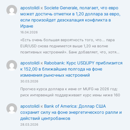
apostolidi
к
Societe Generale, полагает, что евро
может достичь отметки в 1,20 доллара за евро,
если произойдет деэскалация конфликта в
Иране
16.04.2026
«Есть очень большая вероятность того, что... пара
EUR/USD снова поднимется выше 1,20 на волне
позитивных настроений». Банк добавляет, что, хотя…
apostolidi
к
Rabobank: Курс USD/JPY приблизится
к 152,00 в ближайшие полгода на фоне
изменения рыночных настроений
30.03.2026
Прогноз курса доллара к иене от MUFG на 2026 год:
риск интервенций поддерживает курс иены ниже 160
apostolidi
к
Bank of America: Доллар США
сохранит силу на фоне энергетического ралли и
действий центробанков
28.03.2026