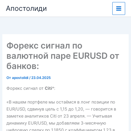
Перейти
Апостолиди
к
содержимому
Форекс сигнал по
валютной паре EURUSD от
банков:
От
apostolidi
/
23.04.2025
Форекс сигнал от
Citi
*:
«В нашем портфеле мы остаёмся в лонг позиции по
EUR/USD, сдвинув цель с 1,15 до 1,20, — говорится в
заметке аналитиков Citi от 23 апреля. — Учитывая
динамику EUR/USD, мы добавляем 3-месячную
цифровую сделку по 1,1850 с коэффициентом 1,23 в