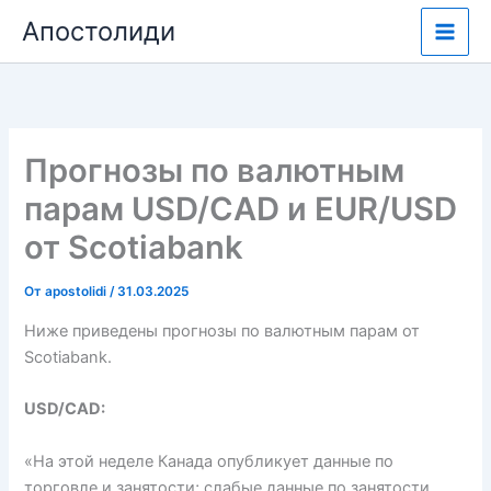
Перейти
Апостолиди
к
содержимому
Прогнозы по валютным
парам USD/CAD и EUR/USD
от Scotiabank
От
apostolidi
/
31.03.2025
Ниже приведены прогнозы по валютным парам от
Scotiabank.
USD/CAD:
«На этой неделе Канада опубликует данные по
торговле и занятости; слабые данные по занятости