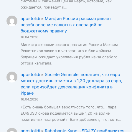
системы и снижения цен на нефть, которые, как
ожидается, приведут к…
apostolidi
к
Минфин России рассматривает
возобновление валютных операций по
бюджетному правилу
16.04.2026
Министр экономического развития России Максим
Решетников заявил в четверг, что в ближайшем
будущем ожидает укрепления рубля из-за слабого
оттока капитала.
apostolidi
к
Societe Generale, полагает, что евро
может достичь отметки в 1,20 доллара за евро,
если произойдет деэскалация конфликта в
Иране
16.04.2026
«Есть очень большая вероятность того, что... пара
EUR/USD снова поднимется выше 1,20 на волне
позитивных настроений». Банк добавляет, что, хотя…
apostolidi
к
Rabobank: Курс USD/JPY приблизится