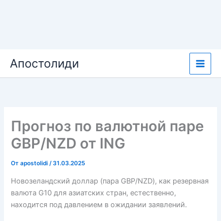
Перейти
Апостолиди
к
содержимому
Прогноз по валютной паре
GBP/NZD от ING
От
apostolidi
/
31.03.2025
Новозеландский доллар (пара GBP/NZD), как резервная
валюта G10 для азиатских стран, естественно,
находится под давлением в ожидании заявлений.