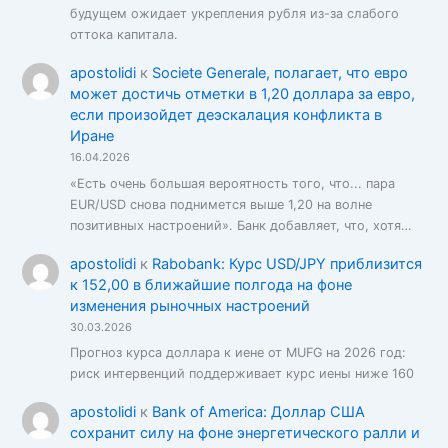
будущем ожидает укрепления рубля из-за слабого
оттока капитала.
apostolidi
к
Societe Generale, полагает, что евро
может достичь отметки в 1,20 доллара за евро,
если произойдет деэскалация конфликта в
Иране
16.04.2026
«Есть очень большая вероятность того, что... пара
EUR/USD снова поднимется выше 1,20 на волне
позитивных настроений». Банк добавляет, что, хотя…
apostolidi
к
Rabobank: Курс USD/JPY приблизится
к 152,00 в ближайшие полгода на фоне
изменения рыночных настроений
30.03.2026
Прогноз курса доллара к иене от MUFG на 2026 год:
риск интервенций поддерживает курс иены ниже 160
apostolidi
к
Bank of America: Доллар США
сохранит силу на фоне энергетического ралли и