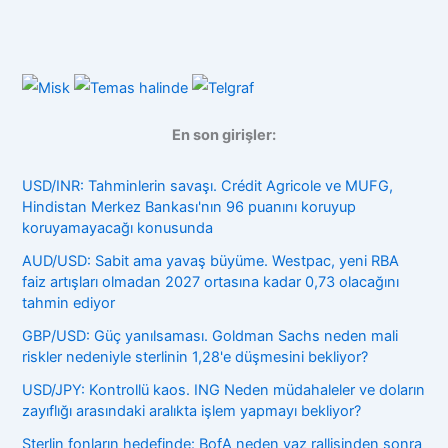
En son girişler:
USD/INR: Tahminlerin savaşı. Crédit Agricole ve MUFG,
Hindistan Merkez Bankası'nın 96 puanını koruyup
koruyamayacağı konusunda
AUD/USD: Sabit ama yavaş büyüme. Westpac, yeni RBA
faiz artışları olmadan 2027 ortasına kadar 0,73 olacağını
tahmin ediyor
GBP/USD: Güç yanılsaması. Goldman Sachs neden mali
riskler nedeniyle sterlinin 1,28'e düşmesini bekliyor?
USD/JPY: Kontrollü kaos. ING Neden müdahaleler ve doların
zayıflığı arasındaki aralıkta işlem yapmayı bekliyor?
Sterlin fonların hedefinde: BofA neden yaz rallisinden sonra