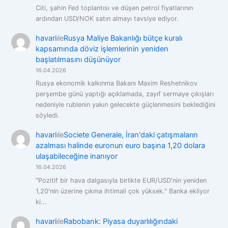
Citi, şahin Fed toplantısı ve düşen petrol fiyatlarının
ardından USD/NOK satın almayı tavsiye ediyor.
havari
i̇le
Rusya Maliye Bakanlığı bütçe kuralı
kapsamında döviz işlemlerinin yeniden
başlatılmasını düşünüyor
16.04.2026
Rusya ekonomik kalkınma Bakanı Maxim Reshetnikov
perşembe günü yaptığı açıklamada, zayıf sermaye çıkışları
nedeniyle rublenin yakın gelecekte güçlenmesini beklediğini
söyledi.
havari
i̇le
Societe Generale, İran'daki çatışmaların
azalması halinde euronun euro başına 1,20 dolara
ulaşabileceğine inanıyor
16.04.2026
"Pozitif bir hava dalgasıyla birlikte EUR/USD'nin yeniden
1,20'nin üzerine çıkma ihtimali çok yüksek." Banka ekliyor
ki...
havari
i̇le
Rabobank: Piyasa duyarlılığındaki