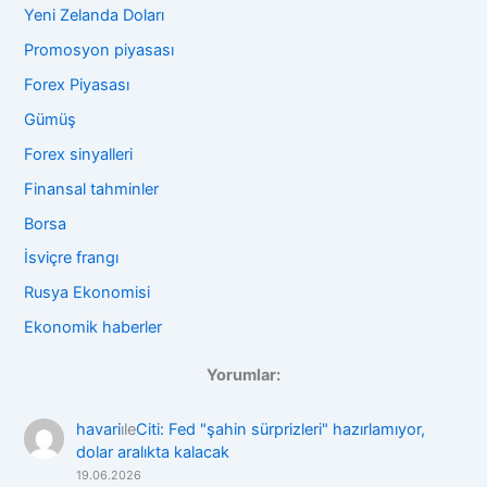
Yeni Zelanda Doları
Promosyon piyasası
Forex Piyasası
Gümüş
Forex sinyalleri
Finansal tahminler
Borsa
İsviçre frangı
Rusya Ekonomisi
Ekonomik haberler
Yorumlar:
havari
i̇le
Citi: Fed "şahin sürprizleri" hazırlamıyor,
dolar aralıkta kalacak
19.06.2026