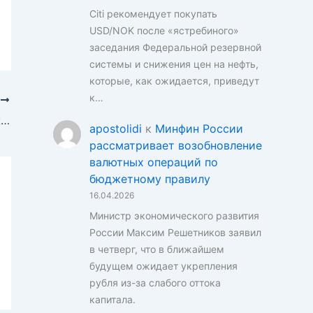
Citi рекомендует покупать
USD/NOK после «ястребиного»
заседания Федеральной резервной
системы и снижения цен на нефть,
которые, как ожидается, приведут
к…
Е
EURUSD: От резкого взлета к медвежьим прогнозам – что ждет валютную пару?
apostolidi
к
Минфин России
рассматривает возобновление
валютных операций по
бюджетному правилу
16.04.2026
Министр экономического развития
России Максим Решетников заявил
в четверг, что в ближайшем
будущем ожидает укрепления
рубля из-за слабого оттока
капитала.