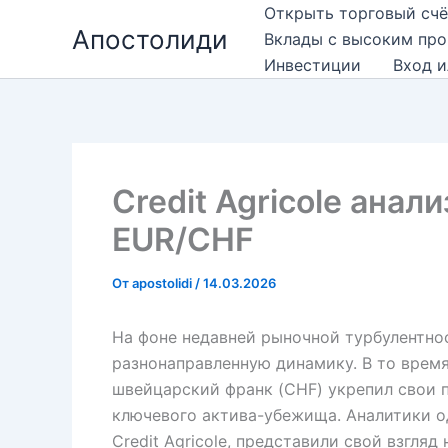
Перейти
Открыть торговый счё
Апостолиди
к
Вклады с высоким пр
содержимому
Инвестиции
Вход и
Credit Agricole ана
EUR/CHF
От
apostolidi
/
14.03.2026
На фоне недавней рыночной турбулентн
разнонаправленную динамику. В то время
швейцарский франк (CHF) укрепил свои п
ключевого актива-убежища. Аналитики о
Credit Agricole, представили свой взгл