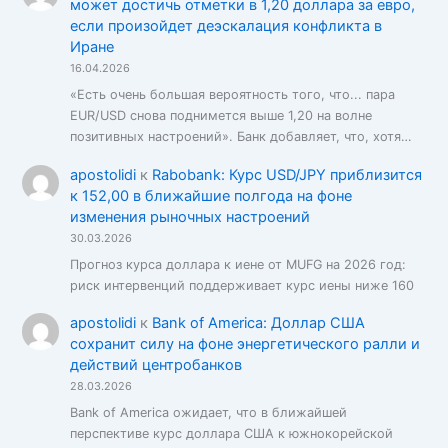
может достичь отметки в 1,20 доллара за евро,
если произойдет деэскалация конфликта в
Иране
16.04.2026
«Есть очень большая вероятность того, что... пара
EUR/USD снова поднимется выше 1,20 на волне
позитивных настроений». Банк добавляет, что, хотя…
apostolidi
к
Rabobank: Курс USD/JPY приблизится
к 152,00 в ближайшие полгода на фоне
изменения рыночных настроений
30.03.2026
Прогноз курса доллара к иене от MUFG на 2026 год:
риск интервенций поддерживает курс иены ниже 160
apostolidi
к
Bank of America: Доллар США
сохранит силу на фоне энергетического ралли и
действий центробанков
28.03.2026
Bank of America ожидает, что в ближайшей
перспективе курс доллара США к южнокорейской