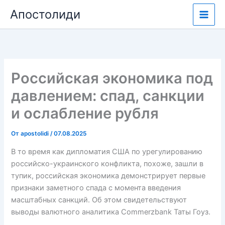
Перейти
Апостолиди
к
содержимому
Российская экономика под
давлением: спад, санкции
и ослабление рубля
От
apostolidi
/
07.08.2025
В то время как дипломатия США по урегулированию
российско-украинского конфликта, похоже, зашли в
тупик, российская экономика демонстрирует первые
признаки заметного спада с момента введения
масштабных санкций. Об этом свидетельствуют
выводы валютного аналитика Commerzbank Таты Гоуз.