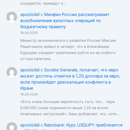
ожидается, приведут к…
apostolidi
к
Минфин России рассматривает
возобновление валютных операций по
бюджетному правилу
16.04.2026
Министр экономического развития России Максим
Решетников заявил в четверг, что в ближайшем
будущем ожидает укрепления рубля из-за слабого
оттока капитала.
apostolidi
к
Societe Generale, полагает, что евро
может достичь отметки в 1,20 доллара за евро,
если произойдет деэскалация конфликта в
Иране
16.04.2026
«Есть очень большая вероятность того, что... пара
EUR/USD снова поднимется выше 1,20 на волне
позитивных настроений». Банк добавляет, что, хотя…
apostolidi
к
Rabobank: Курс USD/JPY приблизится