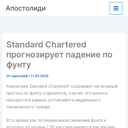
Перейти
Апостолиди
к
содержимому
Standard Chartered
прогнозирует падение по
фунту
От
apostolidi
/
11.05.2025
Аналитики Standard Chartered* сохраняют негативный
прогноз по фунту стерлингов, считая, что валюта
находится в рамках устойчивого медвежьего
технического тренда.
В то время как потенциальное снижение фунта к
доллару до уровня 1,30 рассматривается как вполне