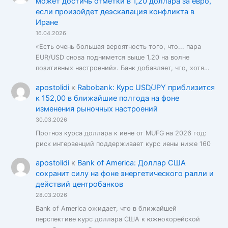
может достичь отметки в 1,20 доллара за евро,
если произойдет деэскалация конфликта в
Иране
16.04.2026
«Есть очень большая вероятность того, что... пара
EUR/USD снова поднимется выше 1,20 на волне
позитивных настроений». Банк добавляет, что, хотя…
apostolidi
к
Rabobank: Курс USD/JPY приблизится
к 152,00 в ближайшие полгода на фоне
изменения рыночных настроений
30.03.2026
Прогноз курса доллара к иене от MUFG на 2026 год:
риск интервенций поддерживает курс иены ниже 160
apostolidi
к
Bank of America: Доллар США
сохранит силу на фоне энергетического ралли и
действий центробанков
28.03.2026
Bank of America ожидает, что в ближайшей
перспективе курс доллара США к южнокорейской