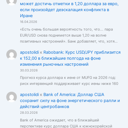
может достичь отметки в 1,20 доллара за евро,
если произойдет деэскалация конфликта в
Иране
16.04.2026
«Есть очень большая вероятность того, что... пара
EUR/USD снова поднимется выше 1,20 на волне
позитивных настроений». Банк добавляет, что, хотя…
apostolidi
к
Rabobank: Курс USD/JPY приблизится
к 152,00 в ближайшие полгода на фоне
изменения рыночных настроений
30.03.2026
Прогноз курса доллара к иене от MUFG на 2026 год:
риск интервенций поддерживает курс иены ниже 160
apostolidi
к
Bank of America: Доллар США
сохранит силу на фоне энергетического ралли и
действий центробанков
28.03.2026
Bank of America ожидает, что в ближайшей
перспективе курс доллара США к южнокорейской