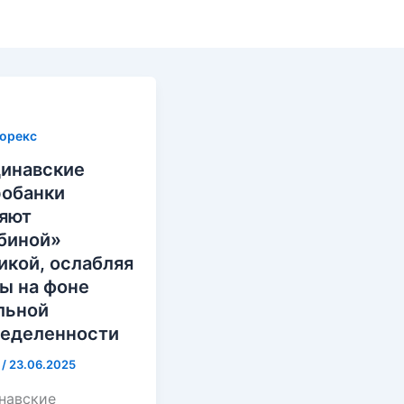
орекс
инавские
обанки
яют
биной»
икой, ослабляя
ы на фоне
льной
еделенности
i
/
23.06.2025
навские