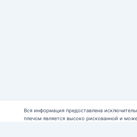
Вся информация предоставлена исключитель
плечом является высоко рискованной и може
каждому. Вам необходимо быть осведомле
консультантам. Автор блога настоящим отказ