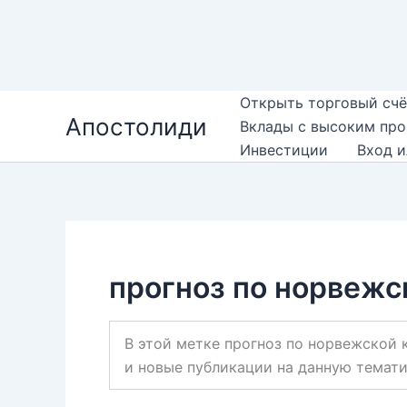
Перейти
Открыть торговый счё
Апостолиди
к
Вклады с высоким пр
содержимому
Инвестиции
Вход и
прогноз по норвежс
В этой метке прогноз по норвежской 
и новые публикации на данную темати