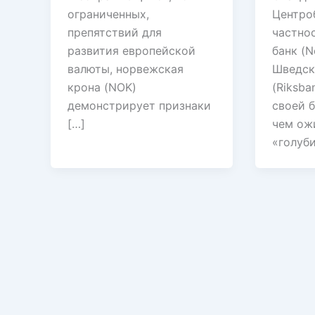
ограниченных,
Центроб
препятствий для
частно
развития европейской
банк (N
валюты, норвежская
Шведск
крона (NOK)
(Riksba
демонстрирует признаки
своей б
[…]
чем ож
«голуб