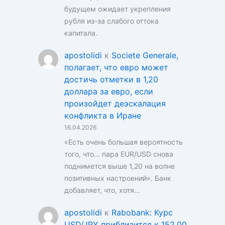
будущем ожидает укрепления
рубля из-за слабого оттока
капитала.
apostolidi
к
Societe Generale,
полагает, что евро может
достичь отметки в 1,20
доллара за евро, если
произойдет деэскалация
конфликта в Иране
16.04.2026
«Есть очень большая вероятность
того, что... пара EUR/USD снова
поднимется выше 1,20 на волне
позитивных настроений». Банк
добавляет, что, хотя…
apostolidi
к
Rabobank: Курс
USD/JPY приблизится к 152,00