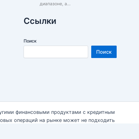
диапазоне, а…
Ссылки
Поиск
Поиск
ругими финансовыми продуктами с кредитным
говых операций на рынке может не подходить
 необходимости к независимым финансовым
 использованием данной информации на блоге.