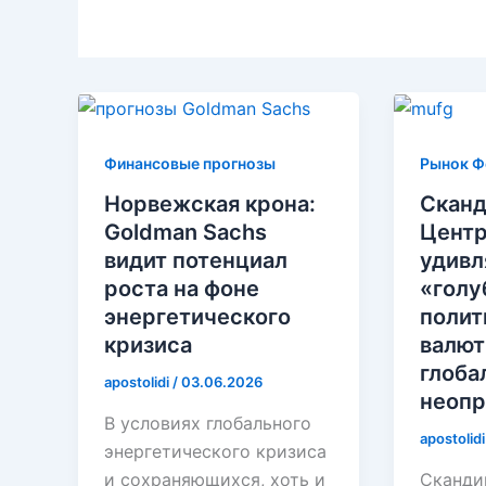
Финансовые прогнозы
Рынок Ф
Норвежская крона:
Сканд
Goldman Sachs
Центр
видит потенциал
удивл
роста на фоне
«голу
энергетического
полит
кризиса
валют
глоба
apostolidi
/
03.06.2026
неопр
В условиях глобального
apostolid
энергетического кризиса
и сохраняющихся, хоть и
Сканди