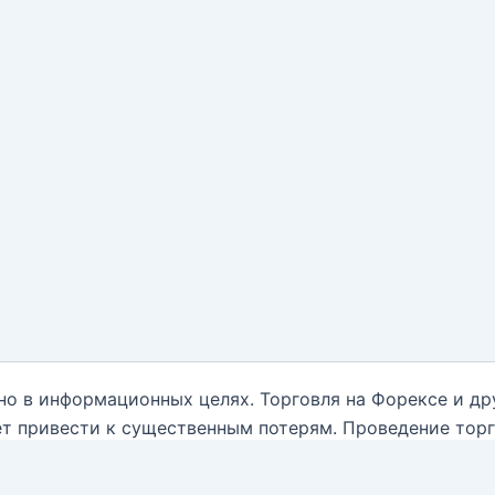
но в информационных целях. Торговля на Форексе и д
т привести к существенным потерям. Проведение тор
нным обо всех рисках, и обратиться за помощью при
ываются от какой-либо ответственности, связанной с