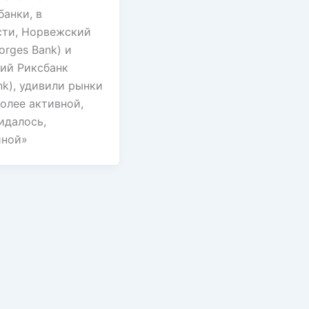
анки, в
сти, Норвежский
orges Bank) и
ий Риксбанк
nk), удивили рынки
олее активной,
идалось,
иной»