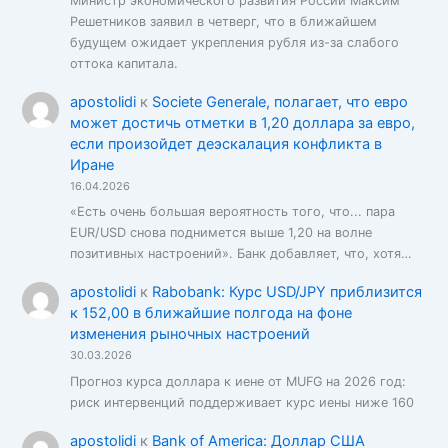
Министр экономического развития России Максим
Решетников заявил в четверг, что в ближайшем
будущем ожидает укрепления рубля из-за слабого
оттока капитала.
apostolidi
к
Societe Generale, полагает, что евро
может достичь отметки в 1,20 доллара за евро,
если произойдет деэскалация конфликта в
Иране
16.04.2026
«Есть очень большая вероятность того, что... пара
EUR/USD снова поднимется выше 1,20 на волне
позитивных настроений». Банк добавляет, что, хотя…
apostolidi
к
Rabobank: Курс USD/JPY приблизится
к 152,00 в ближайшие полгода на фоне
изменения рыночных настроений
30.03.2026
Прогноз курса доллара к иене от MUFG на 2026 год:
риск интервенций поддерживает курс иены ниже 160
apostolidi
к
Bank of America: Доллар США