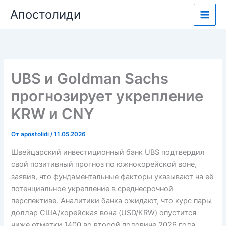
Перейти
Апостолиди
к
содержимому
UBS и Goldman Sachs
прогнозирует укрепление
KRW и CNY
От
apostolidi
/
11.05.2026
Швейцарский инвестиционный банк UBS подтвердил
свой позитивный прогноз по южнокорейской воне,
заявив, что фундаментальные факторы указывают на её
потенциальное укрепление в среднесрочной
перспективе. Аналитики банка ожидают, что курс пары
доллар США/корейская вона (USD/KRW) опустится
ниже отметки 1400 во второй половине 2026 года.