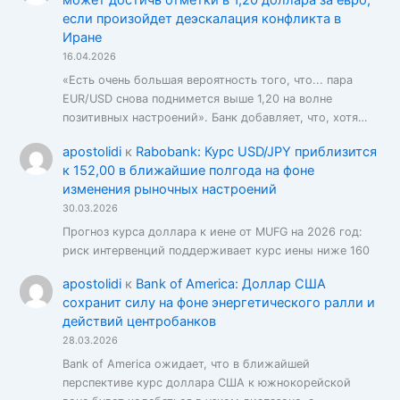
может достичь отметки в 1,20 доллара за евро,
если произойдет деэскалация конфликта в
Иране
16.04.2026
«Есть очень большая вероятность того, что... пара
EUR/USD снова поднимется выше 1,20 на волне
позитивных настроений». Банк добавляет, что, хотя…
apostolidi
к
Rabobank: Курс USD/JPY приблизится
к 152,00 в ближайшие полгода на фоне
изменения рыночных настроений
30.03.2026
Прогноз курса доллара к иене от MUFG на 2026 год:
риск интервенций поддерживает курс иены ниже 160
apostolidi
к
Bank of America: Доллар США
сохранит силу на фоне энергетического ралли и
действий центробанков
28.03.2026
Bank of America ожидает, что в ближайшей
перспективе курс доллара США к южнокорейской