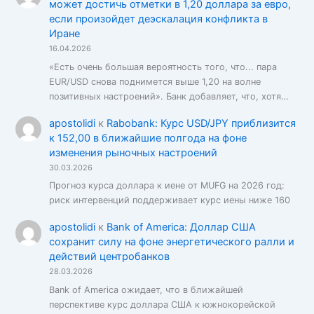
может достичь отметки в 1,20 доллара за евро,
если произойдет деэскалация конфликта в
Иране
16.04.2026
«Есть очень большая вероятность того, что... пара
EUR/USD снова поднимется выше 1,20 на волне
позитивных настроений». Банк добавляет, что, хотя…
apostolidi
к
Rabobank: Курс USD/JPY приблизится
к 152,00 в ближайшие полгода на фоне
изменения рыночных настроений
30.03.2026
Прогноз курса доллара к иене от MUFG на 2026 год:
риск интервенций поддерживает курс иены ниже 160
apostolidi
к
Bank of America: Доллар США
сохранит силу на фоне энергетического ралли и
действий центробанков
28.03.2026
Bank of America ожидает, что в ближайшей
перспективе курс доллара США к южнокорейской