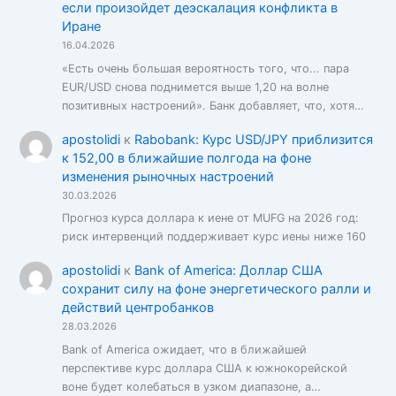
если произойдет деэскалация конфликта в
Иране
16.04.2026
«Есть очень большая вероятность того, что... пара
EUR/USD снова поднимется выше 1,20 на волне
позитивных настроений». Банк добавляет, что, хотя…
apostolidi
к
Rabobank: Курс USD/JPY приблизится
к 152,00 в ближайшие полгода на фоне
изменения рыночных настроений
30.03.2026
Прогноз курса доллара к иене от MUFG на 2026 год:
риск интервенций поддерживает курс иены ниже 160
apostolidi
к
Bank of America: Доллар США
сохранит силу на фоне энергетического ралли и
действий центробанков
28.03.2026
Bank of America ожидает, что в ближайшей
перспективе курс доллара США к южнокорейской
воне будет колебаться в узком диапазоне, а…