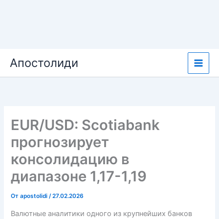
Перейти
Апостолиди
к
содержимому
EUR/USD: Scotiabank
прогнозирует
консолидацию в
диапазоне 1,17-1,19
От
apostolidi
/
27.02.2026
Валютные аналитики одного из крупнейших банков