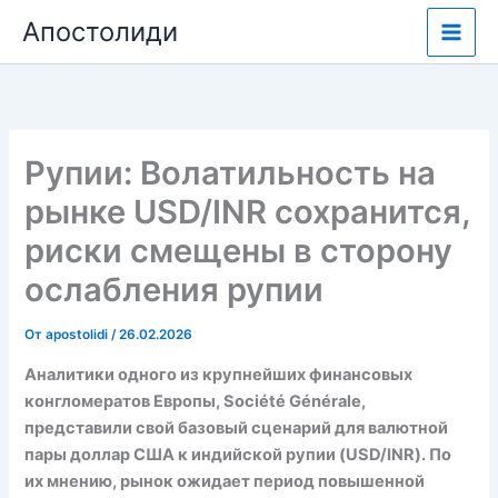
Перейти
Апостолиди
к
содержимому
Рупии: Волатильность на
рынке USD/INR сохранится,
риски смещены в сторону
ослабления рупии
От
apostolidi
/
26.02.2026
Аналитики одного из крупнейших финансовых
конгломератов Европы, Société Générale,
представили свой базовый сценарий для валютной
пары доллар США к индийской рупии (USD/INR). По
их мнению, рынок ожидает период повышенной