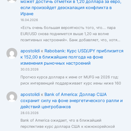
может достичь отметки в 1,20 доллара за евро,
если произойдет деэскалация конфликта в
Иране
16.04.2026
«Есть очень большая вероятность того, что... пара
EUR/USD снова поднимется выше 1,20 на волне
позитивных настроений». Банк добавляет, что, хотя…
apostolidi
к
Rabobank: Курс USD/JPY приблизится
к 152,00 в ближайшие полгода на фоне
изменения рыночных настроений
30.03.2026
Прогноз курса доллара к иене от MUFG на 2026 год:
риск интервенций поддерживает курс иены ниже 160
apostolidi
к
Bank of America: Доллар США
сохранит силу на фоне энергетического ралли и
действий центробанков
28.03.2026
Bank of America ожидает, что в ближайшей
перспективе курс доллара США к южнокорейской