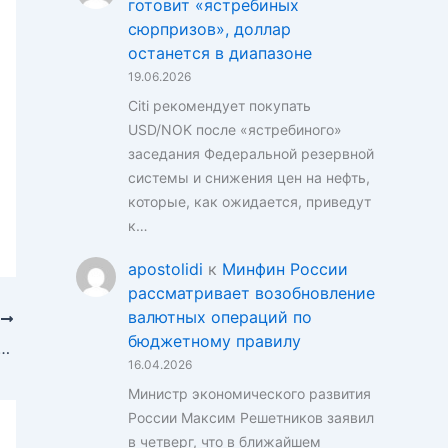
готовит «ястребиных
сюрпризов», доллар
останется в диапазоне
19.06.2026
Citi рекомендует покупать
USD/NOK после «ястребиного»
заседания Федеральной резервной
системы и снижения цен на нефть,
которые, как ожидается, приведут
к…
apostolidi
к
Минфин России
рассматривает возобновление
валютных операций по
Е
бюджетному правилу
 и фунту: аналитики ING видят «упорядоченный медвежий тренд»
16.04.2026
Министр экономического развития
России Максим Решетников заявил
в четверг, что в ближайшем