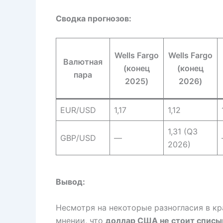
Сводка прогнозов:
Wells Fargo
Wells Fargo
Валютная
(конец
(конец
пара
2025)
2026)
EUR/USD
1,17
1,12
1,31 (Q3
GBP/USD
—
2026)
Вывод:
Несмотря на некоторые разногласия в кр
мнении, что
доллар США не стоит списыв