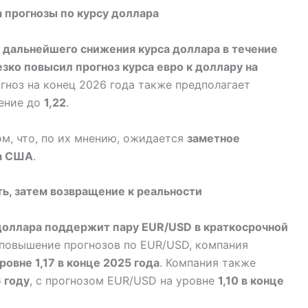
а прогнозы по курсу доллара
т
дальнейшего снижения курса доллара в течение
езко повысил прогноз курса евро к доллару на
огноз на конец 2026 года также предполагает
шение до
1,22
.
м, что, по их мнению, ожидается
заметное
а США
.
сть, затем возвращение к реальности
доллара поддержит пару EUR/USD в краткосрочной
а повышение прогнозов по EUR/USD, компания
ровне 1,17 в конце 2025 года
. Компания также
 году
, с прогнозом EUR/USD на уровне
1,10 в конце