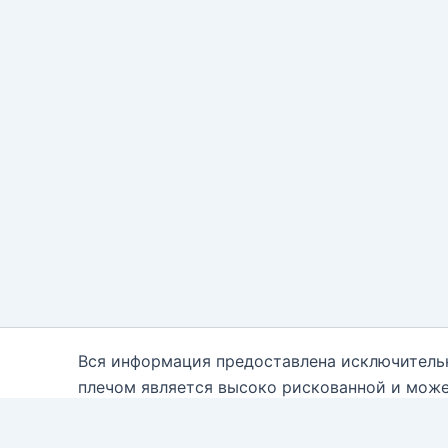
Вся информация предоставлена исключитель
плечом является высоко рискованной и може
каждому. Вам необходимо быть осведомле
консультантам. Автор блога настоящим отказ