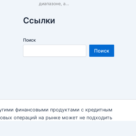
диапазоне, а…
Ссылки
Поиск
Поиск
ругими финансовыми продуктами с кредитным
говых операций на рынке может не подходить
 необходимости к независимым финансовым
 использованием данной информации на блоге.