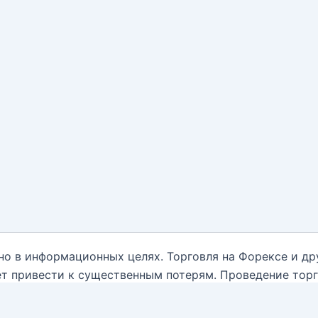
но в информационных целях. Торговля на Форексе и д
т привести к существенным потерям. Проведение тор
нным обо всех рисках, и обратиться за помощью при
ываются от какой-либо ответственности, связанной с