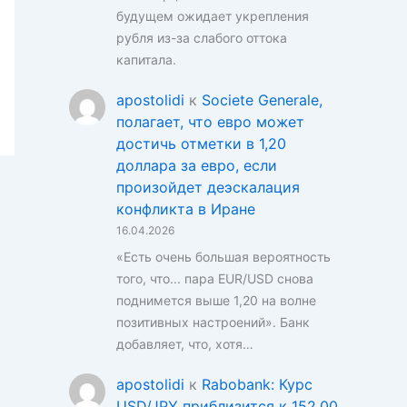
будущем ожидает укрепления
рубля из-за слабого оттока
капитала.
apostolidi
к
Societe Generale,
полагает, что евро может
достичь отметки в 1,20
доллара за евро, если
произойдет деэскалация
конфликта в Иране
16.04.2026
«Есть очень большая вероятность
того, что... пара EUR/USD снова
поднимется выше 1,20 на волне
позитивных настроений». Банк
добавляет, что, хотя…
apostolidi
к
Rabobank: Курс
USD/JPY приблизится к 152,00