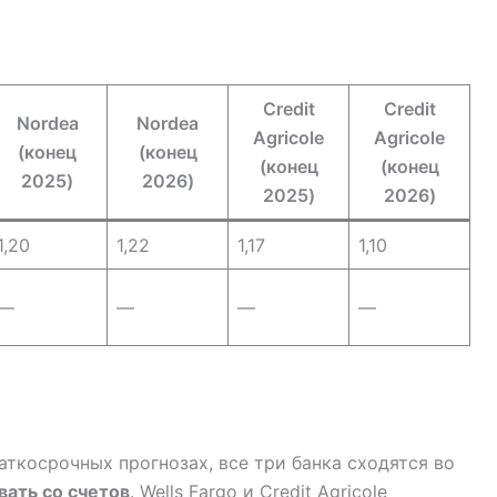
Credit
Credit
Nordea
Nordea
Agricole
Agricole
(конец
(конец
(конец
(конец
2025)
2026)
2025)
2026)
1,20
1,22
1,17
1,10
—
—
—
—
аткосрочных прогнозах, все три банка сходятся во
ать со счетов
. Wells Fargo и Credit Agricole