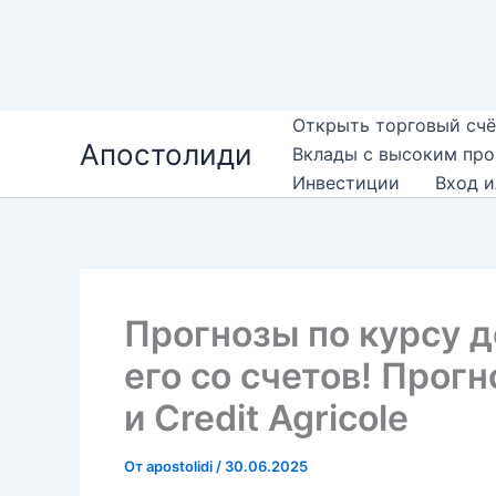
Перейти
Открыть торговый счё
Апостолиди
к
Вклады с высоким пр
содержимому
Инвестиции
Вход и
Прогнозы по курсу д
его со счетов! Прогн
и Credit Agricole
От
apostolidi
/
30.06.2025