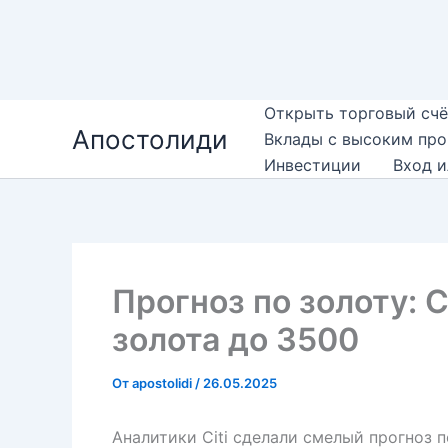
Перейти
Открыть торговый счё
Апостолиди
к
Вклады с высоким пр
содержимому
Инвестиции
Вход и
Прогноз по золоту: C
золота до 3500
От
apostolidi
/
26.05.2025
Аналитики Citi сделали смелый прогноз п