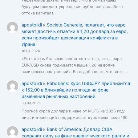
Решетников заявил в четверг, что в ближайшем
будущем ожидает укрепления рубля из-за слабого
оттока капитала.
apostolidi
к
Societe Generale, полагает, что евро
может достичь отметки в 1,20 доллара за евро,
если произойдет деэскалация конфликта в
Иране
16.04.2026
«Есть очень большая вероятность того, что... пара
EUR/USD снова поднимется выше 1,20 на волне
позитивных настроений». Банк добавляет, что, хотя…
apostolidi
к
Rabobank: Курс USD/JPY приблизится
к 152,00 в ближайшие полгода на фоне
изменения рыночных настроений
30.03.2026
Прогноз курса доллара к иене от MUFG на 2026 год:
риск интервенций поддерживает курс иены ниже 160
apostolidi
к
Bank of America: Доллар США
сохранит силу на фоне энергетического ралли и