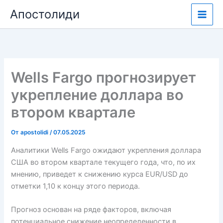
Перейти
Апостолиди
к
содержимому
Wells Fargo прогнозирует
укрепление доллара во
втором квартале
От
apostolidi
/
07.05.2025
Аналитики Wells Fargo ожидают укрепления доллара
США во втором квартале текущего года, что, по их
мнению, приведет к снижению курса EUR/USD до
отметки 1,10 к концу этого периода.
Прогноз основан на ряде факторов, включая
потенциальное снижение неопределенности в