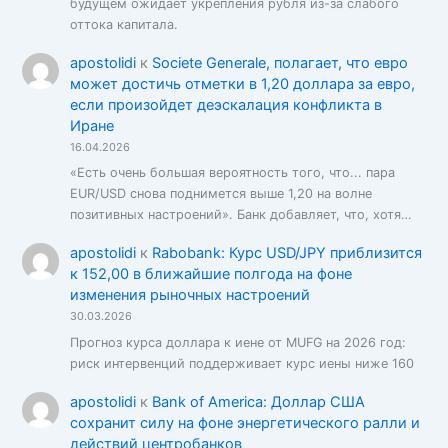
будущем ожидает укрепления рубля из-за слабого
оттока капитала.
apostolidi
к
Societe Generale, полагает, что евро
может достичь отметки в 1,20 доллара за евро,
если произойдет деэскалация конфликта в
Иране
16.04.2026
«Есть очень большая вероятность того, что... пара
EUR/USD снова поднимется выше 1,20 на волне
позитивных настроений». Банк добавляет, что, хотя…
apostolidi
к
Rabobank: Курс USD/JPY приблизится
к 152,00 в ближайшие полгода на фоне
изменения рыночных настроений
30.03.2026
Прогноз курса доллара к иене от MUFG на 2026 год:
риск интервенций поддерживает курс иены ниже 160
apostolidi
к
Bank of America: Доллар США
сохранит силу на фоне энергетического ралли и
действий центробанков