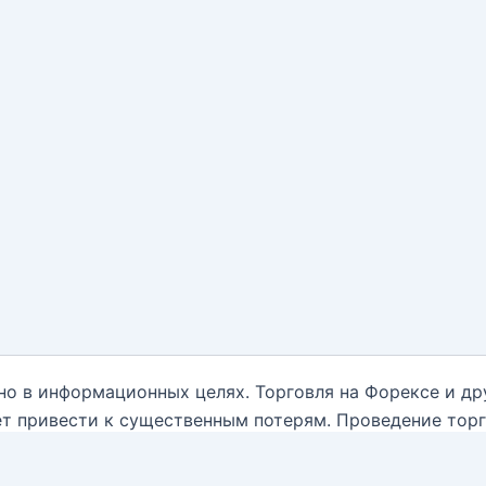
но в информационных целях. Торговля на Форексе и д
т привести к существенным потерям. Проведение тор
нным обо всех рисках, и обратиться за помощью при
ываются от какой-либо ответственности, связанной с