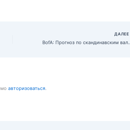
ДАЛЕ
BofA: Прогноз по ска
имо
авторизоваться
.