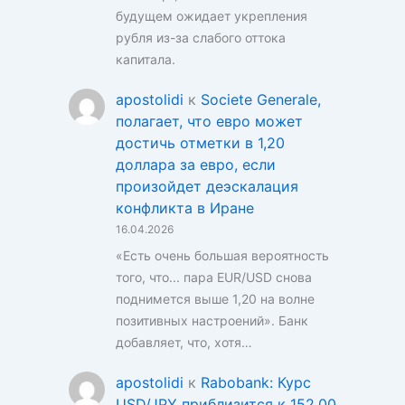
будущем ожидает укрепления
рубля из-за слабого оттока
капитала.
apostolidi
к
Societe Generale,
полагает, что евро может
достичь отметки в 1,20
доллара за евро, если
произойдет деэскалация
конфликта в Иране
16.04.2026
«Есть очень большая вероятность
того, что... пара EUR/USD снова
поднимется выше 1,20 на волне
позитивных настроений». Банк
добавляет, что, хотя…
apostolidi
к
Rabobank: Курс
USD/JPY приблизится к 152,00