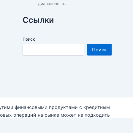
диапазоне, а…
Ссылки
Поиск
Поиск
ругими финансовыми продуктами с кредитным
говых операций на рынке может не подходить
 необходимости к независимым финансовым
 использованием данной информации на блоге.