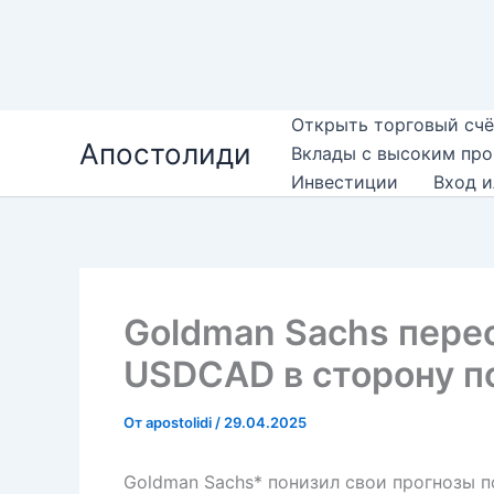
Перейти
Открыть торговый счё
Апостолиди
к
Вклады с высоким пр
содержимому
Инвестиции
Вход и
Goldman Sachs пере
USDCAD в сторону 
От
apostolidi
/
29.04.2025
Goldman Sachs* понизил свои прогнозы 