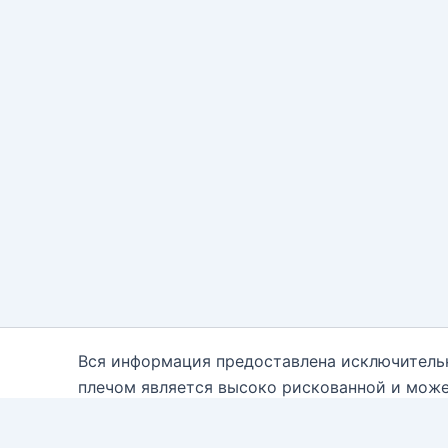
Вся информация предоставлена исключитель
плечом является высоко рискованной и може
каждому. Вам необходимо быть осведомле
консультантам. Автор блога настоящим отказ