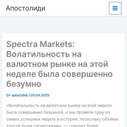
Перейти
Апостолиди
к
содержимому
Spectra Markets:
Волатильность на
валютном рынке на этой
неделе была совершенно
безумно
От
apostolidi
/
05.04.2025
«Волатильность на валютном рынке на этой неделе
была совершенно безумной, и мы провели одну из
самых успешных недель в истории, поскольку объёмы
торгов были гигантскими», — говорит Брент