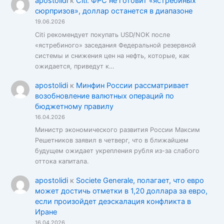
apostolidi
к
Citi: ФРС не готовит «ястребиных
сюрпризов», доллар останется в диапазоне
19.06.2026
Citi рекомендует покупать USD/NOK после
«ястребиного» заседания Федеральной резервной
системы и снижения цен на нефть, которые, как
ожидается, приведут к…
apostolidi
к
Минфин России рассматривает
возобновление валютных операций по
бюджетному правилу
16.04.2026
Министр экономического развития России Максим
Решетников заявил в четверг, что в ближайшем
будущем ожидает укрепления рубля из-за слабого
оттока капитала.
apostolidi
к
Societe Generale, полагает, что евро
может достичь отметки в 1,20 доллара за евро,
если произойдет деэскалация конфликта в
Иране
16.04.2026