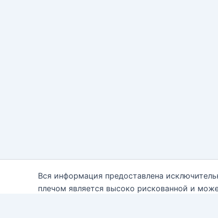
Вся информация предоставлена исключитель
плечом является высоко рискованной и може
каждому. Вам необходимо быть осведомле
консультантам. Автор блога настоящим отказ