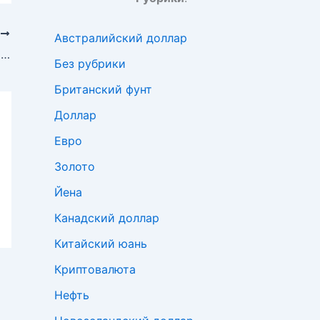
Е
Австралийский доллар
BofA ожидает дальнейшего снижения курса Новозеландского доллара
Без рубрики
Британский фунт
Доллар
Евро
Золото
Йена
Канадский доллар
Китайский юань
Криптовалюта
Нефть