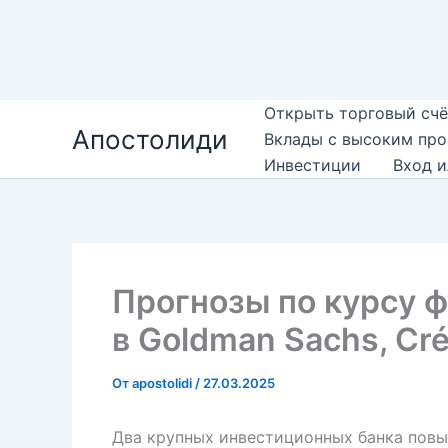
Перейти
Открыть торговый счё
Апостолиди
к
Вклады с высоким пр
содержимому
Инвестиции
Вход и
Прогнозы по курсу 
в Goldman Sachs, Cré
От
apostolidi
/
27.03.2025
Два крупных инвестиционных банка повы