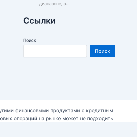
диапазоне, а…
Ссылки
Поиск
Поиск
ругими финансовыми продуктами с кредитным
говых операций на рынке может не подходить
 необходимости к независимым финансовым
 использованием данной информации на блоге.