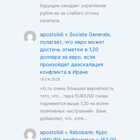
будущем ожидает укрепления
рубля из-за слабого оттока
капитала.
apostolidi
к
Societe Generale,
полагает, что евро может
достичь отметки в 1,20
доллара за евро, если
произойдет деэскалация
конфликта в Иране
16.04.2026
«Есть очень большая вероятность
того, что... пара EUR/USD снова
поднимется выше 1,20 на волне
позитивных настроений». Банк
добавляет, что, хотя…
apostolidi
к
Rabobank: Курс
USD/JPY приблизится к 152,00