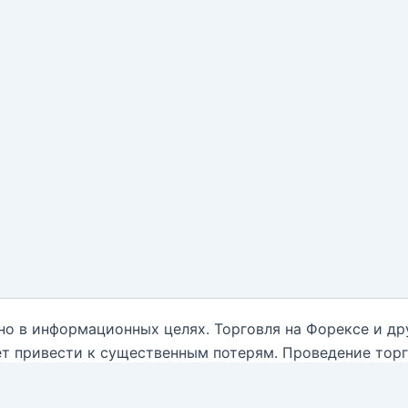
но в информационных целях. Торговля на Форексе и д
т привести к существенным потерям. Проведение тор
нным обо всех рисках, и обратиться за помощью при
ываются от какой-либо ответственности, связанной с