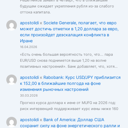
Решетников заявил в четверг, что в ближайшем
будущем ожидает укрепления рубля из-за слабого
оттока капитала.
apostolidi
к
Societe Generale, полагает, что евро
может достичь отметки в 1,20 доллара за евро,
если произойдет деэскалация конфликта в
Иране
16.04.2026
«Есть очень большая вероятность того, что... пара
EUR/USD снова поднимется выше 1,20 на волне
позитивных настроений». Банк добавляет, что, хотя…
apostolidi
к
Rabobank: Курс USD/JPY приблизится
к 152,00 в ближайшие полгода на фоне
изменения рыночных настроений
30.03.2026
Прогноз курса доллара к иене от MUFG на 2026 год:
риск интервенций поддерживает курс иены ниже 160
apostolidi
к
Bank of America: Доллар США
сохранит силу на фоне энергетического ралли и