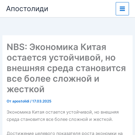
Перейти
Апостолиди
к
содержимому
NBS: Экономика Китая
остается устойчивой, но
внешняя среда становится
все более сложной и
жесткой
От
apostolidi
/
17.03.2025
Экономика Китая остается устойчивой, но внешняя
среда становится все более сложной и жесткой.
Достижение целевого показателя роста экономки на