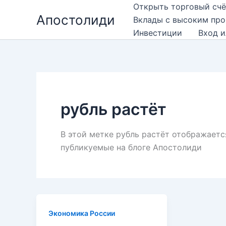
Перейти
Открыть торговый счё
Апостолиди
к
Вклады с высоким пр
содержимому
Инвестиции
Вход и
рубль растёт
В этой метке рубль растёт отображаетс
публикуемые на блоге Апостолиди
Экономика России