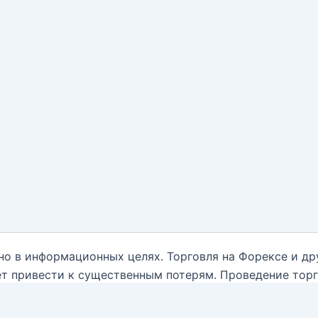
но в информационных целях. Торговля на Форексе и д
т привести к существенным потерям. Проведение тор
нным обо всех рисках, и обратиться за помощью при
ываются от какой-либо ответственности, связанной с