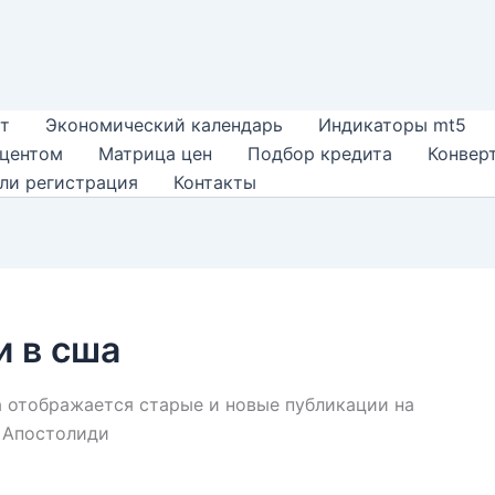
т
Экономический календарь
Индикаторы mt5
оцентом
Матрица цен
Подбор кредита
Конвер
ли регистрация
Контакты
и в сша
а отображается старые и новые публикации на
е Апостолиди