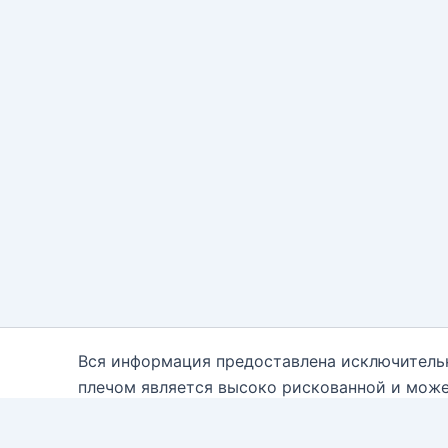
Вся информация предоставлена исключитель
плечом является высоко рискованной и може
каждому. Вам необходимо быть осведомле
консультантам. Автор блога настоящим отказ