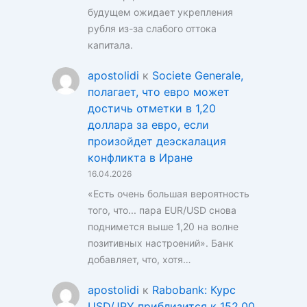
будущем ожидает укрепления
рубля из-за слабого оттока
капитала.
apostolidi
к
Societe Generale,
полагает, что евро может
достичь отметки в 1,20
доллара за евро, если
произойдет деэскалация
конфликта в Иране
16.04.2026
«Есть очень большая вероятность
того, что... пара EUR/USD снова
поднимется выше 1,20 на волне
позитивных настроений». Банк
добавляет, что, хотя…
apostolidi
к
Rabobank: Курс
USD/JPY приблизится к 152,00