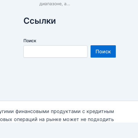
диапазоне, а…
Ссылки
Поиск
Поиск
ругими финансовыми продуктами с кредитным
говых операций на рынке может не подходить
 необходимости к независимым финансовым
 использованием данной информации на блоге.