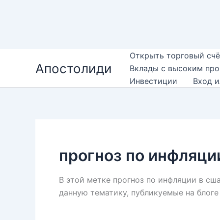
Перейти
Открыть торговый счё
Апостолиди
к
Вклады с высоким пр
содержимому
Инвестиции
Вход и
прогноз по инфляци
В этой метке прогноз по инфляции в сш
данную тематику, публикуемые на блог